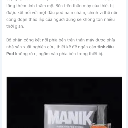
tăng thêm tính thẩm mỹ. Bên trên thân máy của thiết bị
được kết nối với một đầu pod nam châm, chính vì thế nên
công đoạn tháo lắp của người dùng sẽ không tốn nhiều
thời gian.
Bộ phận cổng kết nối phía bên trên thân máy được phía
nhà sản xuất nghiên cứu, thiết kế để ngăn cản
tinh dầu
Pod
không rò rỉ, ngấm vào phía bên trong thiết bị.