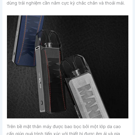
dùng trải nghiệm cần nắm cực kỳ chắc chắn và thoải mái.
Trên bề mặt thân máy được bao bọc bởi một lớp da cao
cấp giúp quá trình tiếp xúc với thiết bị được êm ái và gia