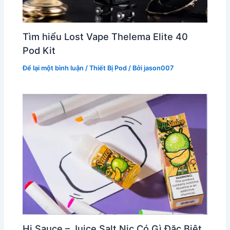
Tìm hiểu Lost Vape Thelema Elite 40
Pod Kit
Để lại một bình luận
/
Thiết Bị Pod
/ Bởi
jason007
Hi Sauce – Juice Salt Nic Có Gì Đặc Biệt