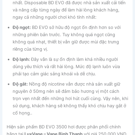
nhất. Disposable BD EVO đã được nhà sản xuất cải tiến
và nâng cấp từng ngày để làm hài lòng khách hàng,
ngay cả những người chơi khó tính nhất:
Độ ngọt:
BD EVO sở hữu độ ngọt ổn định hơn so với
những phiên bản trước. Tuy không quá ngọt cũng
không quá nhạt, thiết bị vẫn giữ được mùi đặc trưng
riêng của từng vị.
Độ lạnh:
Đây vẫn là sự ổn định làm khá nhiều người
dùng yêu thích và rất hài lòng. Mức độ lạnh luôn vừa
phải tạo cảm giác sảng khoái và dễ chịu.
Độ gắt:
Nồng độ nicotine vẫn được nhà sản xuất giữ
nguyên ở 50mg nên sẽ đảm bảo hương vị một cách
trọn vẹn nhất đến những hơi hút cuối cùng. Vậy nên, khi
sử dụng, khách hàng sẽ không thấy khó chịu hay gắt ở
cổ họng..
Hiện sản phẩm BD EVO 3500 hơi được phân phối chính
hãng tại
LuxVape – Vape Bình Thạnh
với giá 250.000 VND