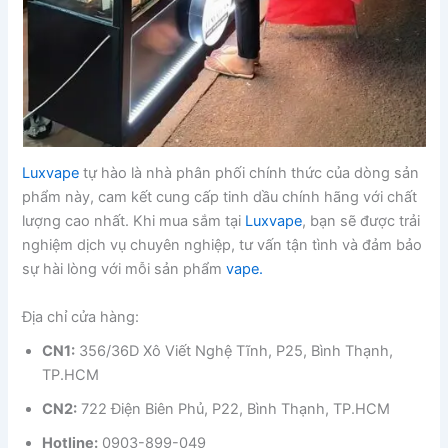
Luxvape
tự hào là nhà phân phối chính thức của dòng sản
phẩm này, cam kết cung cấp tinh dầu chính hãng với chất
lượng cao nhất. Khi mua sắm tại
Luxvape
, bạn sẽ được trải
nghiệm dịch vụ chuyên nghiệp, tư vấn tận tình và đảm bảo
sự hài lòng với mỗi sản phẩm
vape.
Địa chỉ cửa hàng:
CN1:
356/36D Xô Viết Nghệ Tĩnh, P25, Bình Thạnh,
TP.HCM
CN2:
722 Điện Biên Phủ, P22, Bình Thạnh, TP.HCM
Hotline:
0903-899-049