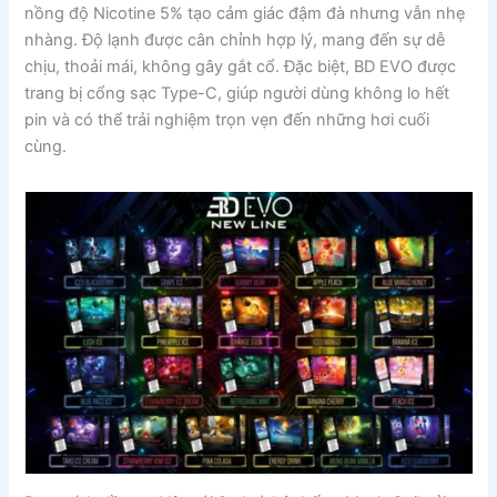
nồng độ Nicotine 5% tạo cảm giác đậm đà nhưng vẫn nhẹ
nhàng. Độ lạnh được cân chỉnh hợp lý, mang đến sự dễ
chịu, thoải mái, không gây gắt cổ. Đặc biệt, BD EVO được
trang bị cổng sạc Type-C, giúp người dùng không lo hết
pin và có thể trải nghiệm trọn vẹn đến những hơi cuối
cùng.