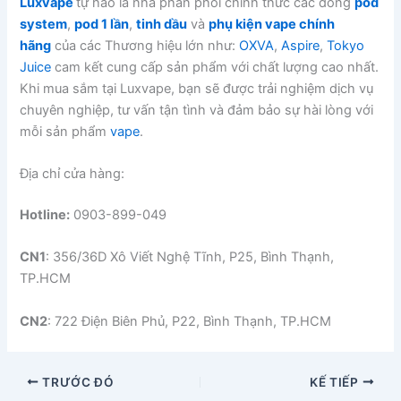
Luxvape
tự hào là nhà phân phối chính thức các dòng
pod
system
,
pod 1 lần
,
tinh dầu
và
phụ kiện vape chính
hãng
của các Thương hiệu lớn như:
OXVA
,
Aspire
,
Tokyo
Juice
cam kết cung cấp sản phẩm với chất lượng cao nhất.
Khi mua sắm tại Luxvape, bạn sẽ được trải nghiệm dịch vụ
chuyên nghiệp, tư vấn tận tình và đảm bảo sự hài lòng với
mỗi sản phẩm
vape
.
Địa chỉ cửa hàng:
Hotline:
0903-899-049
CN1
: 356/36D Xô Viết Nghệ Tĩnh, P25, Bình Thạnh,
TP.HCM
CN2
: 722 Điện Biên Phủ, P22, Bình Thạnh, TP.HCM
TRƯỚC ĐÓ
KẾ TIẾP