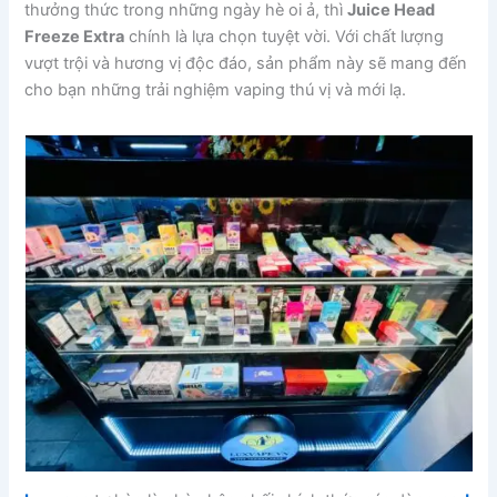
thưởng thức trong những ngày hè oi ả, thì
Juice Head
Freeze Extra
chính là lựa chọn tuyệt vời. Với chất lượng
vượt trội và hương vị độc đáo, sản phẩm này sẽ mang đến
cho bạn những trải nghiệm vaping thú vị và mới lạ.