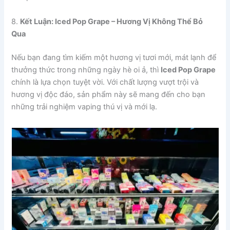
8.
Kết Luận: Iced Pop Grape – Hương Vị Không Thể Bỏ
Qua
Nếu bạn đang tìm kiếm một hương vị tươi mới, mát lạnh để
thưởng thức trong những ngày hè oi ả, thì
Iced Pop Grape
chính là lựa chọn tuyệt vời. Với chất lượng vượt trội và
hương vị độc đáo, sản phẩm này sẽ mang đến cho bạn
những trải nghiệm vaping thú vị và mới lạ.