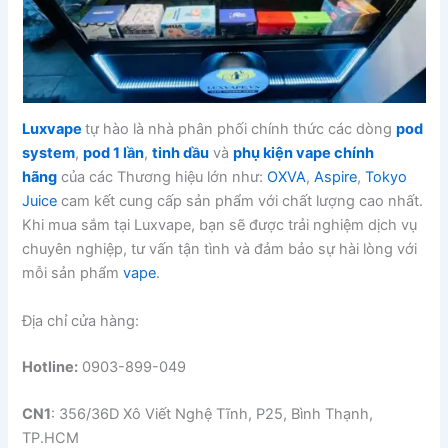
Luxvape
tự hào là nhà phân phối chính thức các dòng
pod
system
,
pod 1 lần
,
tinh dầu
và
phụ kiện vape chính
hãng
của các Thương hiệu lớn như:
OXVA
,
Aspire
,
Tokyo
Juice
cam kết cung cấp sản phẩm với chất lượng cao nhất.
Khi mua sắm tại Luxvape, bạn sẽ được trải nghiệm dịch vụ
chuyên nghiệp, tư vấn tận tình và đảm bảo sự hài lòng với
mỗi sản phẩm
vape
.
Địa chỉ cửa hàng:
Hotline:
0903-899-049
CN1
: 356/36D Xô Viết Nghệ Tĩnh, P25, Bình Thạnh,
TP.HCM