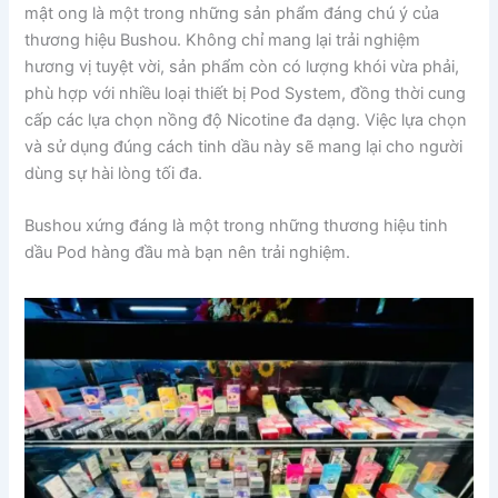
mật ong là một trong những sản phẩm đáng chú ý của
thương hiệu Bushou. Không chỉ mang lại trải nghiệm
hương vị tuyệt vời, sản phẩm còn có lượng khói vừa phải,
phù hợp với nhiều loại thiết bị Pod System, đồng thời cung
cấp các lựa chọn nồng độ Nicotine đa dạng. Việc lựa chọn
và sử dụng đúng cách tinh dầu này sẽ mang lại cho người
dùng sự hài lòng tối đa.
Bushou xứng đáng là một trong những thương hiệu tinh
dầu Pod hàng đầu mà bạn nên trải nghiệm.