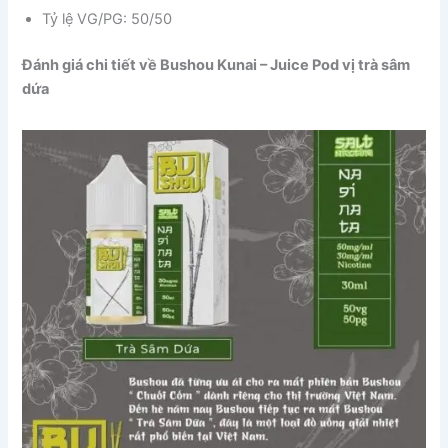
Tỷ lệ VG/PG: 50/50
Đánh giá chi tiết về Bushou Kunai – Juice Pod vị trà sâm
dứa