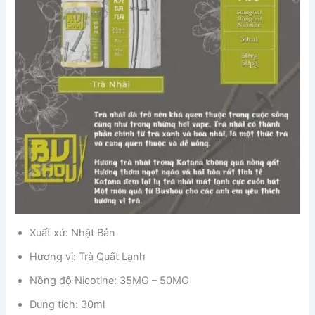
Xuất xứ: Nhật Bản
Hương vị: Trà Quất Lạnh
Nồng độ Nicotine: 35MG – 50MG
Dung tích: 30ml