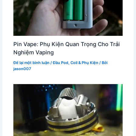
Pin Vape: Phụ Kiện Quan Trọng Cho Trải
Nghiệm Vaping
Để lại một bình luận
/
Đầu Pod, Coil & Phụ Kiện
/ Bởi
jason007