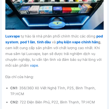
Luxvape
tự hào là nhà phân phối chính thức các dòng
pod
system
,
pod 1 lần
,
tinh dầu
và
phụ kiện vape chính hãn
g
,
cam kết cung cấp sản phẩm với chất lượng cao nhất. Khi
mua sắm tại Luxvape, bạn sẽ được trải nghiệm dịch vụ
chuyên nghiệp, tư vấn tận tình và đảm bảo sự hài lòng với
mỗi sản phẩm
vape
.
Địa chỉ cửa hàng:
CN1
: 356/36D Xô Viết Nghệ Tĩnh, P25, Bình Thạnh,
TP.HCM
CN2
: 722 Điện Biên Phủ, P22, Bình Thạnh, TP.HCM