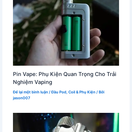
Pin Vape: Phụ Kiện Quan Trọng Cho Trải
Nghiệm Vaping
Để lại một bình luận
/
Đầu Pod, Coil & Phụ Kiện
/ Bởi
jason007