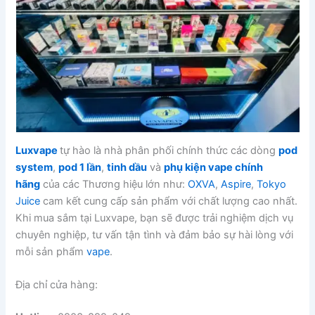
Luxvape
tự hào là nhà phân phối chính thức các dòng
pod
system
,
pod 1 lần
,
tinh dầu
và
phụ kiện vape chính
hãng
của các Thương hiệu lớn như:
OXVA
,
Aspire
,
Tokyo
Juice
cam kết cung cấp sản phẩm với chất lượng cao nhất.
Khi mua sắm tại Luxvape, bạn sẽ được trải nghiệm dịch vụ
chuyên nghiệp, tư vấn tận tình và đảm bảo sự hài lòng với
mỗi sản phẩm
vape
.
Địa chỉ cửa hàng: