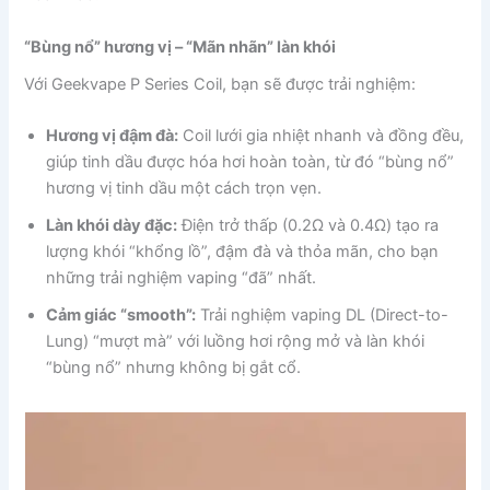
“Bùng nổ” hương vị – “Mãn nhãn” làn khói
Với Geekvape P Series Coil, bạn sẽ được trải nghiệm:
Hương vị đậm đà:
Coil lưới gia nhiệt nhanh và đồng đều,
giúp tinh dầu được hóa hơi hoàn toàn, từ đó “bùng nổ”
hương vị tinh dầu một cách trọn vẹn.
Làn khói dày đặc:
Điện trở thấp (0.2Ω và 0.4Ω) tạo ra
lượng khói “khổng lồ”, đậm đà và thỏa mãn, cho bạn
những trải nghiệm vaping “đã” nhất.
Cảm giác “smooth”:
Trải nghiệm vaping DL (Direct-to-
Lung) “mượt mà” với luồng hơi rộng mở và làn khói
“bùng nổ” nhưng không bị gắt cổ.