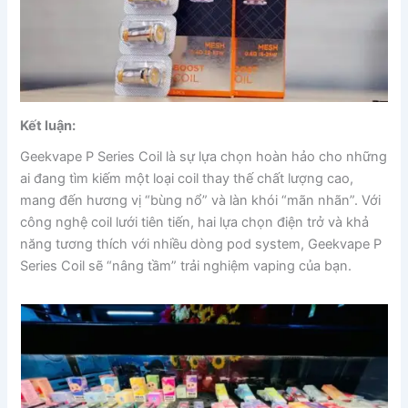
Kết luận:
Geekvape P Series Coil là sự lựa chọn hoàn hảo cho những
ai đang tìm kiếm một loại coil thay thế chất lượng cao,
mang đến hương vị “bùng nổ” và làn khói “mãn nhãn”. Với
công nghệ coil lưới tiên tiến, hai lựa chọn điện trở và khả
năng tương thích với nhiều dòng pod system, Geekvape P
Series Coil sẽ “nâng tầm” trải nghiệm vaping của bạn.