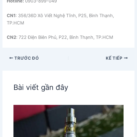
Hotline:
0903-899-049
CN1
: 356/36D Xô Viết Nghệ Tĩnh, P25, Bình Thạnh,
TP.HCM
CN2
: 722 Điện Biên Phủ, P22, Bình Thạnh, TP.HCM
TRƯỚC ĐÓ
KẾ TIẾP
Bài viết gần đây