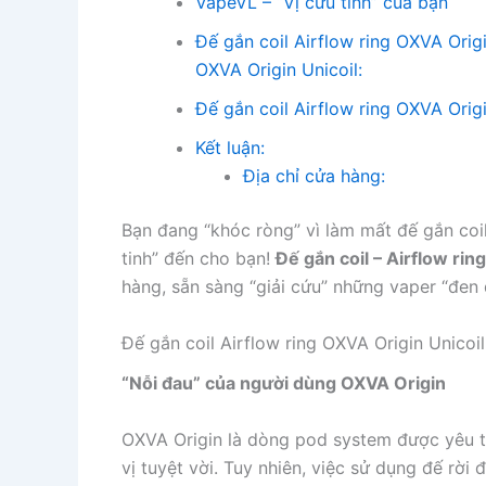
VapeVL – “Vị cứu tinh” của bạn
Đế gắn coil Airflow ring OXVA Origin
OXVA Origin Unicoil:
Đế gắn coil Airflow ring OXVA Orig
Kết luận:
Địa chỉ cửa hàng:
Bạn đang “khóc ròng” vì làm mất đế gắn co
tinh” đến cho bạn!
Đế gắn coil – Airflow rin
hàng, sẵn sàng “giải cứu” những vaper “đen đ
Đế gắn coil Airflow ring OXVA Origin Unicoil
“Nỗi đau” của người dùng OXVA Origin
OXVA Origin là dòng pod system được yêu th
vị tuyệt vời. Tuy nhiên, việc sử dụng đế rời 