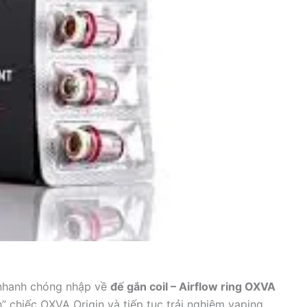
 nhanh chóng nhập về
đế gắn coil – Airflow ring OXVA
nh” chiếc OXVA Origin và tiếp tục trải nghiệm vaping