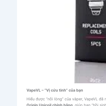
VapeVL – “Vị cứu tinh” của bạn
Hiểu được “nỗi lòng” của vàper, VapeVL đã
Origin Unicoil chính hãng
, giúp bạn “hồi si