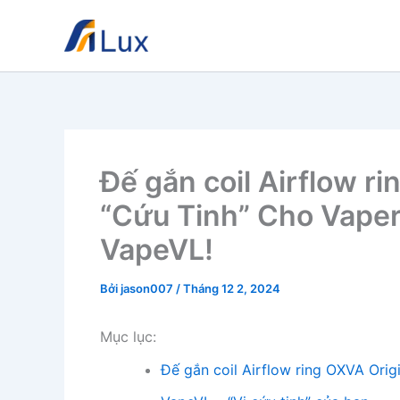
Nhảy
tới
nội
dung
Đế gắn coil Airflow ri
“Cứu Tinh” Cho Vaper
VapeVL!
Bởi
jason007
/
Tháng 12 2, 2024
Mục lục:
Đế gắn coil Airflow ring OXVA Origi