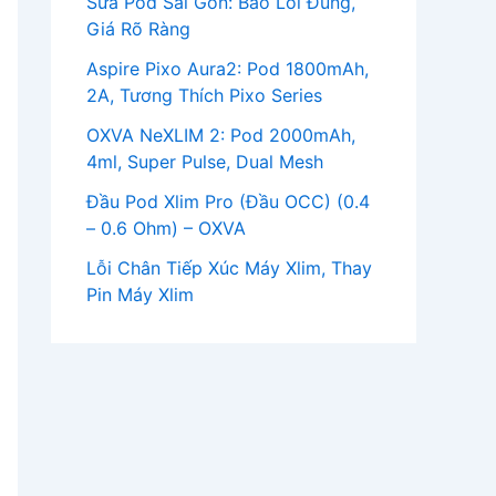
Sửa Pod Sài Gòn: Báo Lỗi Đúng,
Giá Rõ Ràng
Aspire Pixo Aura2: Pod 1800mAh,
2A, Tương Thích Pixo Series
OXVA NeXLIM 2: Pod 2000mAh,
4ml, Super Pulse, Dual Mesh
Đầu Pod Xlim Pro (Đầu OCC) (0.4
– 0.6 Ohm) – OXVA
Lỗi Chân Tiếp Xúc Máy Xlim, Thay
Pin Máy Xlim