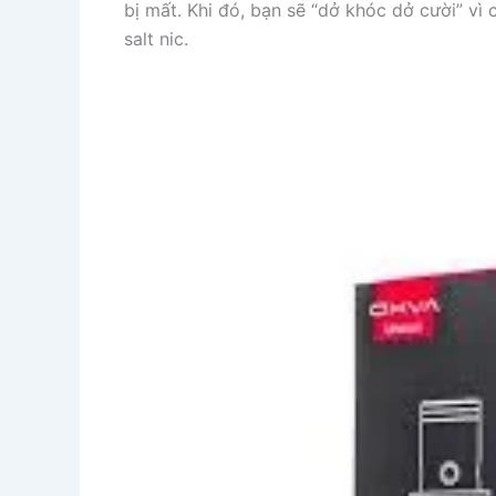
bị mất. Khi đó, bạn sẽ “dở khóc dở cười” vì 
salt nic.