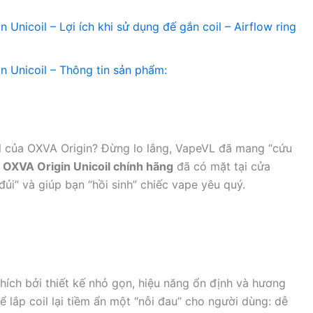
 Unicoil – Lợi ích khi sử dụng đế gắn coil – Airflow ring
in Unicoil – Thông tin sản phẩm:
il của OXVA Origin? Đừng lo lắng, VapeVL đã mang “cứu
g OXVA Origin Unicoil chính hãng
đã có mặt tại cửa
ủi” và giúp bạn “hồi sinh” chiếc vape yêu quý.
ích bởi thiết kế nhỏ gọn, hiệu năng ổn định và hương
để lắp coil lại tiềm ẩn một “nỗi đau” cho người dùng: dễ