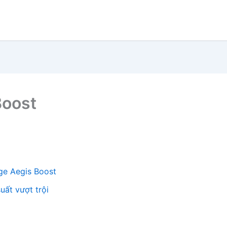
Boost
ge Aegis Boost
uất vượt trội