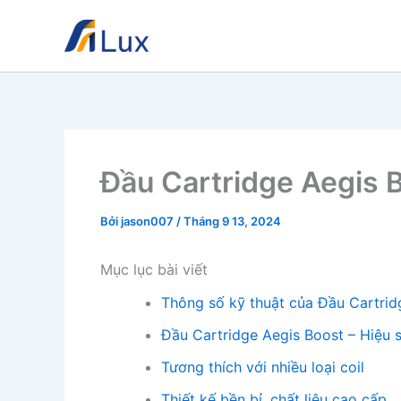
Nhảy
tới
nội
dung
Đầu Cartridge Aegis 
Bởi
jason007
/
Tháng 9 13, 2024
Mục lục bài viết
Thông số kỹ thuật của Đầu Cartrid
Đầu Cartridge Aegis Boost – Hiệu s
Tương thích với nhiều loại coil
Thiết kế bền bỉ, chất liệu cao cấp