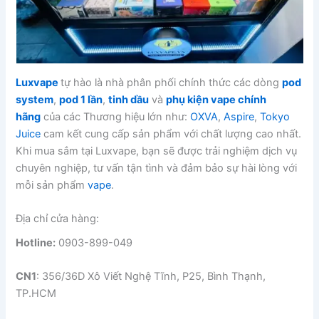
Luxvape
tự hào là nhà phân phối chính thức các dòng
pod
system
,
pod 1 lần
,
tinh dầu
và
phụ kiện vape chính
hãng
của các Thương hiệu lớn như:
OXVA
,
Aspire
,
Tokyo
Juice
cam kết cung cấp sản phẩm với chất lượng cao nhất.
Khi mua sắm tại Luxvape, bạn sẽ được trải nghiệm dịch vụ
chuyên nghiệp, tư vấn tận tình và đảm bảo sự hài lòng với
mỗi sản phẩm
vape
.
Địa chỉ cửa hàng:
Hotline:
0903-899-049
CN1
: 356/36D Xô Viết Nghệ Tĩnh, P25, Bình Thạnh,
TP.HCM