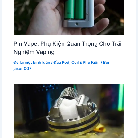
Pin Vape: Phụ Kiện Quan Trọng Cho Trải
Nghiệm Vaping
Để lại một bình luận
/
Đầu Pod, Coil & Phụ Kiện
/ Bởi
jason007