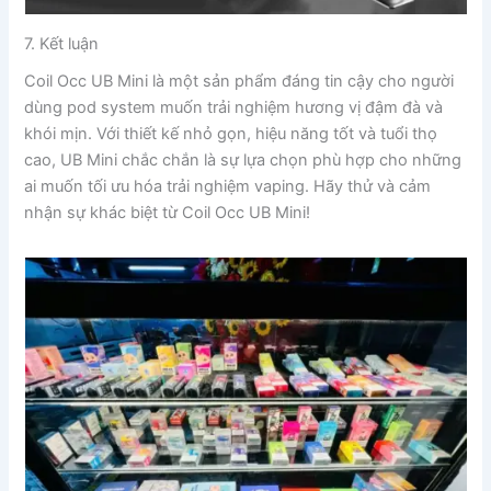
7. Kết luận
Coil Occ UB Mini là một sản phẩm đáng tin cậy cho người
dùng pod system muốn trải nghiệm hương vị đậm đà và
khói mịn. Với thiết kế nhỏ gọn, hiệu năng tốt và tuổi thọ
cao, UB Mini chắc chắn là sự lựa chọn phù hợp cho những
ai muốn tối ưu hóa trải nghiệm vaping. Hãy thử và cảm
nhận sự khác biệt từ Coil Occ UB Mini!