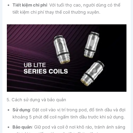
Tiết kiệm chi phí
: Với tuổi thọ cao, người dùng có thể
tiết kiệm chi phí thay thế coil thường xuyên.
5. Cách sử dụng và bảo quản
Sử dụng
: Đặt coil vào vị trí trong pod, đổ tinh dầu và đợi
khoảng 5 phút để coil ngấm tinh dầu trước khi sử dụng.
Bảo quản
: Giữ pod và coil ở nơi khô ráo, tránh ánh sáng