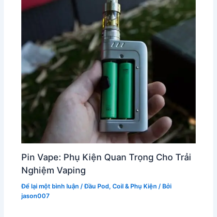
Pin Vape: Phụ Kiện Quan Trọng Cho Trải
Nghiệm Vaping
Để lại một bình luận
/
Đầu Pod, Coil & Phụ Kiện
/ Bởi
jason007