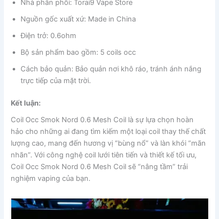
Nhà phân phối: Torai9 Vape Store
Nguồn gốc xuất xứ: Made in China
Điện trở: 0.6ohm
Bộ sản phẩm bao gồm: 5 coils occ
Cách bảo quản: Bảo quản nơi khô ráo, tránh ánh nắng
trực tiếp của mặt trời.
Kết luận:
Coil Occ Smok Nord 0.6 Mesh Coil là sự lựa chọn hoàn
hảo cho những ai đang tìm kiếm một loại coil thay thế chất
lượng cao, mang đến hương vị “bùng nổ” và làn khói “mãn
nhãn”. Với công nghệ coil lưới tiên tiến và thiết kế tối ưu,
Coil Occ Smok Nord 0.6 Mesh Coil sẽ “nâng tầm” trải
nghiệm vaping của bạn.