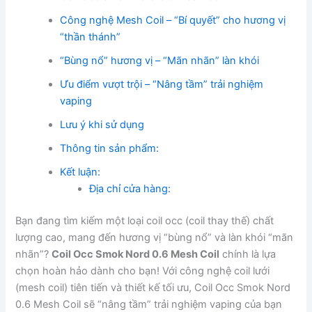
Công nghệ Mesh Coil – “Bí quyết” cho hương vị
“thần thánh”
“Bùng nổ” hương vị – “Mãn nhãn” làn khói
Ưu điểm vượt trội – “Nâng tầm” trải nghiệm
vaping
Lưu ý khi sử dụng
Thông tin sản phẩm:
Kết luận:
Địa chỉ cửa hàng:
Bạn đang tìm kiếm một loại coil occ (coil thay thế) chất
lượng cao, mang đến hương vị “bùng nổ” và làn khói “mãn
nhãn”?
Coil Occ Smok Nord 0.6 Mesh Coil
chính là lựa
chọn hoàn hảo dành cho bạn! Với công nghệ coil lưới
(mesh coil) tiên tiến và thiết kế tối ưu, Coil Occ Smok Nord
0.6 Mesh Coil sẽ “nâng tầm” trải nghiệm vaping của bạn