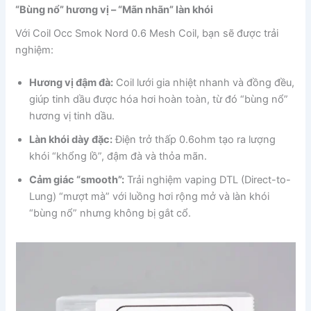
“Bùng nổ” hương vị – “Mãn nhãn” làn khói
Với Coil Occ Smok Nord 0.6 Mesh Coil, bạn sẽ được trải
nghiệm:
Hương vị đậm đà:
Coil lưới gia nhiệt nhanh và đồng đều,
giúp tinh dầu được hóa hơi hoàn toàn, từ đó “bùng nổ”
hương vị tinh dầu.
Làn khói dày đặc:
Điện trở thấp 0.6ohm tạo ra lượng
khói “khổng lồ”, đậm đà và thỏa mãn.
Cảm giác “smooth”:
Trải nghiệm vaping DTL (Direct-to-
Lung) “mượt mà” với luồng hơi rộng mở và làn khói
“bùng nổ” nhưng không bị gắt cổ.