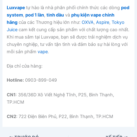
Luxvape
tự hào là nhà phân phối chính thức các dòng
pod
system
,
pod 1 lần
,
tinh dầu
và
phụ kiện vape chính
hãng
của các Thương hiệu lớn như:
OXVA
,
Aspire
,
Tokyo
Juice
cam kết cung cấp sản phẩm với chất lượng cao nhất.
Khi mua sắm tại Luxvape, bạn sẽ được trải nghiệm dịch vụ
chuyên nghiệp, tư vấn tận tình và đảm bảo sự hài lòng với
mỗi sản phẩm
vape
.
Địa chỉ cửa hàng:
Hotline:
0903-899-049
CN1
: 356/36D Xô Viết Nghệ Tĩnh, P25, Bình Thạnh,
TP.HCM
CN2
: 722 Điện Biên Phủ, P22, Bình Thạnh, TP.HCM