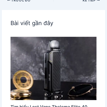
TRƯỚC ĐÓ
KẾ TIẾP
Bài viết gần đây
Tìm hiểu Lost Vape Thelema Elite 40