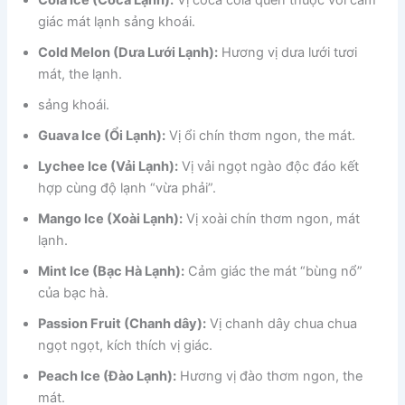
Cola Ice (Coca Lạnh):
Vị coca cola quen thuộc với cảm
giác mát lạnh sảng khoái.
Cold Melon (Dưa Lưới Lạnh):
Hương vị dưa lưới tươi
mát, the lạnh.
sảng khoái.
Guava Ice (Ổi Lạnh):
Vị ổi chín thơm ngon, the mát.
Lychee Ice (Vải Lạnh):
Vị vải ngọt ngào độc đáo kết
hợp cùng độ lạnh “vừa phải”.
Mango Ice (Xoài Lạnh):
Vị xoài chín thơm ngon, mát
lạnh.
Mint Ice (Bạc Hà Lạnh):
Cảm giác the mát “bùng nổ”
của bạc hà.
Passion Fruit (Chanh dây):
Vị chanh dây chua chua
ngọt ngọt, kích thích vị giác.
Peach Ice (Đào Lạnh):
Hương vị đào thơm ngon, the
mát.