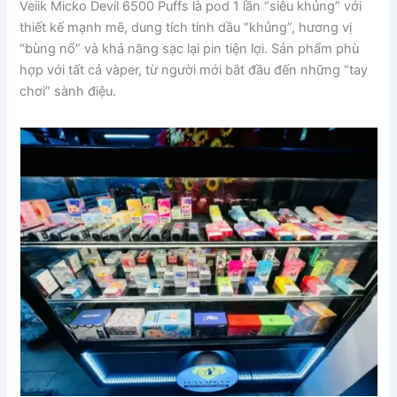
Veiik Micko Devil 6500 Puffs là pod 1 lần “siêu khủng” với
thiết kế mạnh mẽ, dung tích tinh dầu “khủng”, hương vị
“bùng nổ” và khả năng sạc lại pin tiện lợi. Sản phẩm phù
hợp với tất cả vàper, từ người mới bắt đầu đến những “tay
chơi” sành điệu.