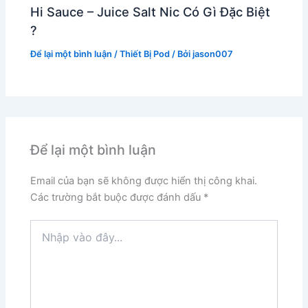
Hi Sauce – Juice Salt Nic Có Gì Đặc Biệt
?
Để lại một bình luận
/
Thiết Bị Pod
/ Bởi
jason007
Để lại một bình luận
Email của bạn sẽ không được hiển thị công khai.
Các trường bắt buộc được đánh dấu
*
Nhập
vào
đây...