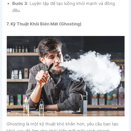
Bước 3
: Luyện tập để tạo luồng khói mạnh và đồng
đều.
7. Kỹ Thuật Khói Biến Mất (Ghosting)
Ghosting là một kỹ thuật khó khăn hơn, yêu cầu bạn tạo