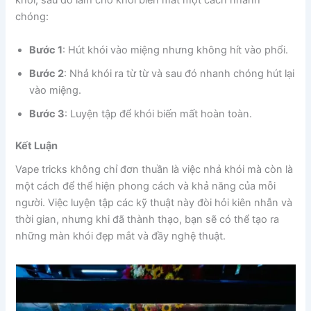
khói, sau đó làm cho khói biến mất một cách nhanh
chóng:
Bước 1
: Hút khói vào miệng nhưng không hít vào phổi.
Bước 2
: Nhả khói ra từ từ và sau đó nhanh chóng hút lại
vào miệng.
Bước 3
: Luyện tập để khói biến mất hoàn toàn.
Kết Luận
Vape tricks không chỉ đơn thuần là việc nhả khói mà còn là
một cách để thể hiện phong cách và khả năng của mỗi
người. Việc luyện tập các kỹ thuật này đòi hỏi kiên nhẫn và
thời gian, nhưng khi đã thành thạo, bạn sẽ có thể tạo ra
những màn khói đẹp mắt và đầy nghệ thuật.