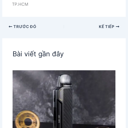
TP.HCM
TRƯỚC ĐÓ
KẾ TIẾP
Bài viết gần đây