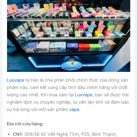
Luxvape
tự hào là nhà phân phối chính thức của dòng sản
phẩm này, cam kết cung cấp tinh dầu chính hãng với chất
lượng cao nhất. Khi mua sắm tại
Luxvape
, bạn sẽ được trải
nghiệm dịch vụ chuyên nghiệp, tư vấn tận tình và đảm bảo
sự hài lòng với mỗi sản phẩm
vape.
Địa chỉ cửa hàng:
CN1:
356/36 Xô Viết Nghệ Tĩnh, P25, Bình Thạnh,