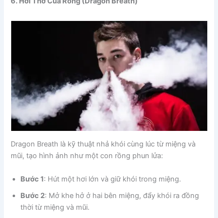
6. Hơi Thở Của Rồng (Dragon Breath)
Dragon Breath là kỹ thuật nhả khói cùng lúc từ miệng và
mũi, tạo hình ảnh như một con rồng phun lửa:
Bước 1
: Hút một hơi lớn và giữ khói trong miệng.
Bước 2
: Mở khe hở ở hai bên miệng, đẩy khói ra đồng
thời từ miệng và mũi.