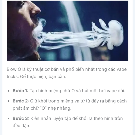
Blow O là kỹ thuật cơ bản và phổ biến nhất trong các vape
tricks. Để thực hiện, bạn cần:
Bước 1
: Tạo hình miệng chữ O và hút một hơi vape dài.
Bước 2
: Giữ khói trong miệng và từ từ đẩy ra bằng cách
phát âm chữ “O” nhẹ nhàng.
Bước 3
: Kiên nhẫn luyện tập để khói ra theo hình tròn
đều đặn.