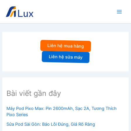
Nhảy
tới
nội
dung
Liên hệ mua hàng
Liên hệ sửa máy
Bài viết gần đây
Máy Pod Pixo Max: Pin 2600mAh, Sạc 2A, Tương Thích
Pixo Series
Sửa Pod Sài Gòn: Báo Lỗi Đúng, Giá Rõ Ràng