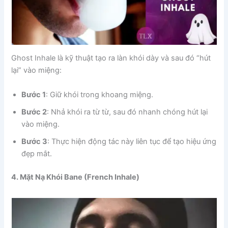
Ghost Inhale là kỹ thuật tạo ra làn khói dày và sau đó “hút
lại” vào miệng:
Bước 1
: Giữ khói trong khoang miệng.
Bước 2
: Nhả khói ra từ từ, sau đó nhanh chóng hút lại
vào miệng.
Bước 3
: Thực hiện động tác này liên tục để tạo hiệu ứng
đẹp mắt.
4. Mặt Nạ Khói Bane (French Inhale)