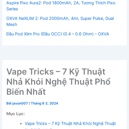
Aspire Pixo Aura2: Pod 1800mAh, 2A, Tương Thích Pixo
Series
OXVA NeXLIM 2: Pod 2000mAh, 4ml, Super Pulse, Dual
Mesh
Đầu Pod Xlim Pro (Đầu OCC) (0.4 – 0.6 Ohm) – OXVA
Vape Tricks – 7 Kỹ Thuật
Nhả Khói Nghệ Thuật Phổ
Biến Nhất
Bởi
jason007
/
Tháng 9 3, 2024
Mục Lục:
Vape Tricks – 7 Kỹ Thuật Nhả Khói Nghệ Thuật