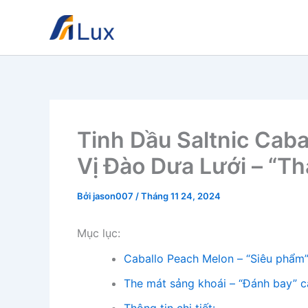
Nhảy
tới
nội
dung
Tinh Dầu Saltnic Cab
Vị Đào Dưa Lưới – “T
Bởi
jason007
/
Tháng 11 24, 2024
Mục lục:
Caballo Peach Melon – “Siêu phẩm” 
The mát sảng khoái – “Đánh bay” 