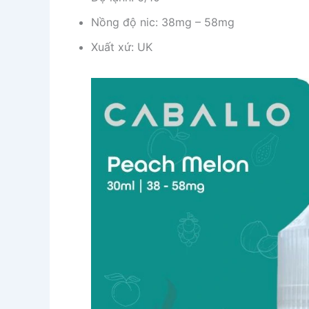
Nồng độ nic: 38mg – 58mg
Xuất xứ: UK