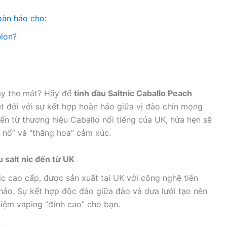
oàn hảo cho:
elon?
cây the mát? Hãy để
tinh dầu Saltnic Caballo Peach
t đới với sự kết hợp hoàn hảo giữa vị đào chín mọng
ến từ thương hiệu Caballo nổi tiếng của UK, hứa hẹn sẽ
 nổ” và “thăng hoa” cảm xúc.
 salt nic đến từ UK
ic cao cấp, được sản xuất tại UK với công nghệ tiên
 hảo. Sự kết hợp độc đáo giữa đào và dưa lưới tạo nên
hiệm vaping “đỉnh cao” cho bạn.