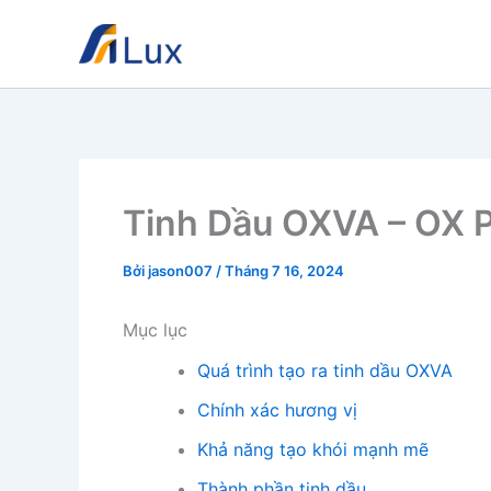
Nhảy
tới
nội
dung
Tinh Dầu OXVA – OX P
Bởi
jason007
/
Tháng 7 16, 2024
Mục lục
Quá trình tạo ra tinh dầu OXVA
Chính xác hương vị
Khả năng tạo khói mạnh mẽ
Thành phần tinh dầu