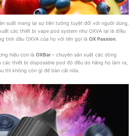
 suất mang lại sự tiên tưởng tuyệt đối với người dùng.
uất các thiết bị vape pod system như OXVA lại là điều
g tinh dầu OXVA của họ với tên gọi là
OX Passion
.
ơng hiệu con là
OXBar
– chuyên sản xuất các dòng
 các thiết bị disposable pod đó đều do hãng họ làm ra,
ầu thì không còn gì để bàn cãi nữa.