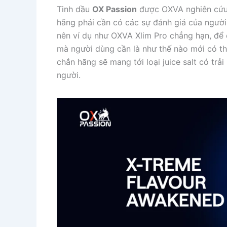
Tinh dầu
OX Passion
được OXVA nghiên cứu k
hãng phải cần có các sự đánh giá của người
nên ví dụ như OXVA Xlim Pro chẳng hạn, để c
mà người dùng cần là như thế nào mới có t
chắn hãng sẽ mang tới loại juice salt có tr
người.