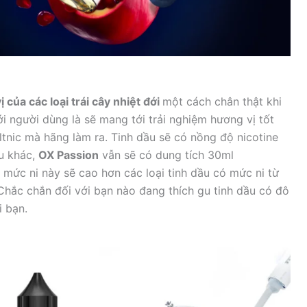
 của các loại trái cây nhiệt đới
một cách chân thật khi
ới người dùng là sẽ mang tới trải nghiệm hương vị tốt
altnic mà hãng làm ra. Tinh dầu sẽ có nồng độ nicotine
ệu khác,
OX Passion
vẫn sẽ có dung tích 30ml
i mức ni này sẽ cao hơn các loại tinh dầu có mức ni từ
 Chắc chắn đối với bạn nào đang thích gu tinh dầu có đô
i bạn.