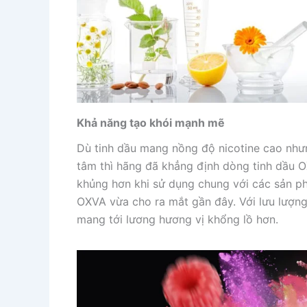
Khả năng tạo khói mạnh mẽ
Dù tinh dầu mang nồng độ nicotine cao như
tâm thì hãng đã khẳng định dòng tinh dầu O
khủng hơn khi sử dụng chung với các sản p
OXVA vừa cho ra mắt gần đây. Với lưu lượng
mang tới lương hương vị khổng lồ hơn.