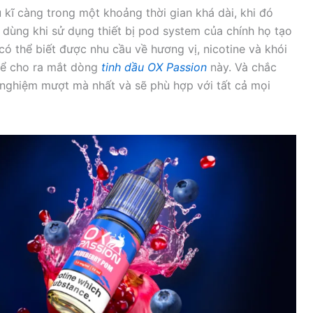
ĩ càng trong một khoảng thời gian khá dài, khi đó
 dùng khi sử dụng thiết bị pod system của chính họ tạo
ó thể biết được nhu cầu về hương vị, nicotine và khói
hể cho ra mắt dòng
tinh dầu OX Passion
này. Và chắc
ải nghiệm mượt mà nhất và sẽ phù hợp với tất cả mọi