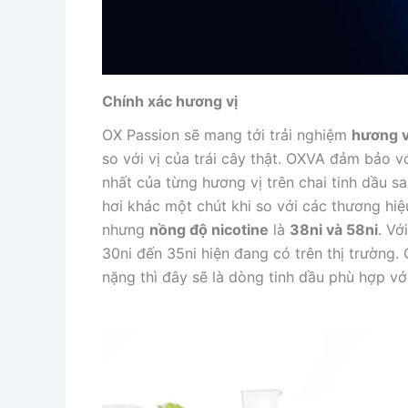
Chính xác hương vị
OX Passion sẽ mang tới trải nghiệm
hương vị
so với vị của trái cây thật. OXVA đảm bảo v
nhất của từng hương vị trên chai tinh dầu s
hơi khác một chút khi so với các thương hi
nhưng
nồng độ nicotine
là
38ni và 58ni
. Vớ
30ni đến 35ni hiện đang có trên thị trường.
nặng thì đây sẽ là dòng tinh dầu phù hợp vớ