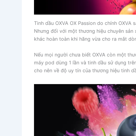
Tinh dầu OXVA OX Passion do chính OXVA sản
Nhưng đối với một thương hiệu chuyên sản x
khác hoàn toàn khi hãng vừa cho ra mắt dòn
Nếu mọi người chưa biết OXVA còn một thư
máy pod dùng 1 lần và tinh dầu sử dụng trên
cho nên về độ uy tín của thương hiệu tinh d