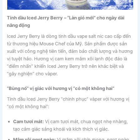
Tinh dầu Iced Jerry Berry
– “Làn gió mới” cho ngày dài
năng động
Iced Jerry Berry là dòng tinh dầu vape salt nic cao cấp đến
từ thương hiệu Mouse Chef của Mỹ. Sản phẩm được sản
xuất với công nghệ tiên tiến, đảm bảo chất lượng và hương
vị tuyệt hảo. Hương vị cam kem mâm xôi lạnh độc đáo là
“điểm nhấn” khiến Iced Jerry Berry trở nên khác biệt và
“gây nghiện” cho vàper.
“Bùng nổ” vị giác với hương vị “có một không hai”
Tinh dầu Iced Jerry Berry “chinh phục” vàper với hương vị
“có một không hai”:
Cam tươi mát:
Vị cam tươi mát, chua ngọt nhẹ nhàng,
tạo cảm giác sảng khoái và kích thích vị giác.
Mâm xôi ngọt ngào:
Vị mâm xôi chín mọng, ngọt ngào,