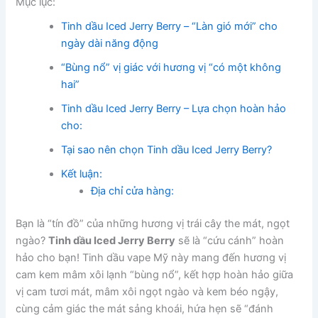
Mục lục:
Tinh dầu Iced Jerry Berry – “Làn gió mới” cho
ngày dài năng động
“Bùng nổ” vị giác với hương vị “có một không
hai”
Tinh dầu Iced Jerry Berry – Lựa chọn hoàn hảo
cho:
Tại sao nên chọn Tinh dầu Iced Jerry Berry?
Kết luận:
Địa chỉ cửa hàng:
Bạn là “tín đồ” của những hương vị trái cây the mát, ngọt
ngào?
Tinh dầu Iced Jerry Berry
sẽ là “cứu cánh” hoàn
hảo cho bạn! Tinh dầu vape Mỹ này mang đến hương vị
cam kem mâm xôi lạnh “bùng nổ”, kết hợp hoàn hảo giữa
vị cam tươi mát, mâm xôi ngọt ngào và kem béo ngậy,
cùng cảm giác the mát sảng khoái, hứa hẹn sẽ “đánh