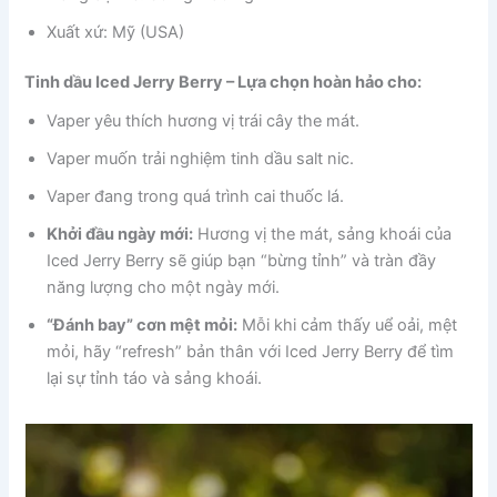
Xuất xứ: Mỹ (USA)
Tinh dầu Iced Jerry Berry – Lựa chọn hoàn hảo cho:
Vaper yêu thích hương vị trái cây the mát.
Vaper muốn trải nghiệm tinh dầu salt nic.
Vaper đang trong quá trình cai thuốc lá.
Khởi đầu ngày mới:
Hương vị the mát, sảng khoái của
Iced Jerry Berry sẽ giúp bạn “bừng tỉnh” và tràn đầy
năng lượng cho một ngày mới.
“Đánh bay” cơn mệt mỏi:
Mỗi khi cảm thấy uể oải, mệt
mỏi, hãy “refresh” bản thân với Iced Jerry Berry để tìm
lại sự tỉnh táo và sảng khoái.