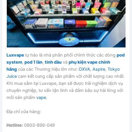
Luxvape
tự hào là nhà phân phối chính thức các dòng
pod
system
,
pod 1 lần
,
tinh dầu
và
phụ kiện vape chính
hãng
của các Thương hiệu lớn như:
OXVA
,
Aspire
,
Tokyo
Juice
cam kết cung cấp sản phẩm với chất lượng cao nhất.
Khi mua sắm tại Luxvape, bạn sẽ được trải nghiệm dịch vụ
chuyên nghiệp, tư vấn tận tình và đảm bảo sự hài lòng với
mỗi sản phẩm
vape
.
Địa chỉ cửa hàng:
Hotline:
0903-899-049