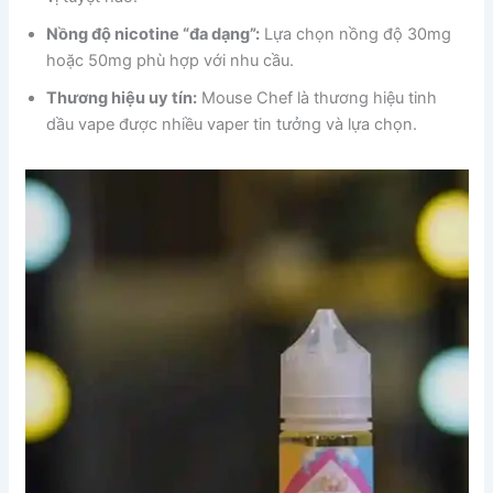
Nồng độ nicotine “đa dạng”:
Lựa chọn nồng độ 30mg
hoặc 50mg phù hợp với nhu cầu.
Thương hiệu uy tín:
Mouse Chef là thương hiệu tinh
dầu vape được nhiều vaper tin tưởng và lựa chọn.