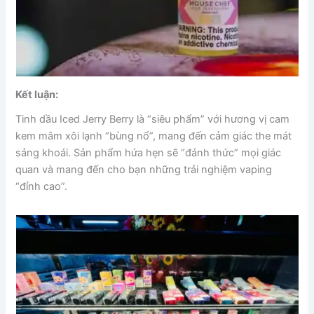
Kết luận:
Tinh dầu Iced Jerry Berry là “siêu phẩm” với hương vị cam
kem mâm xôi lạnh “bùng nổ”, mang đến cảm giác the mát
sảng khoái. Sản phẩm hứa hẹn sẽ “đánh thức” mọi giác
quan và mang đến cho bạn những trải nghiệm vaping
“đỉnh cao”.