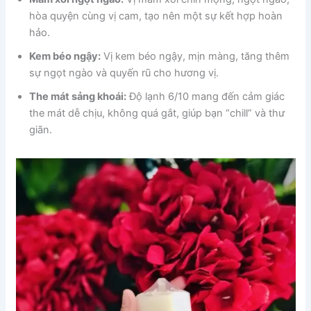
hòa quyện cùng vị cam, tạo nên một sự kết hợp hoàn
hảo.
Kem béo ngậy:
Vị kem béo ngậy, mịn màng, tăng thêm
sự ngọt ngào và quyến rũ cho hương vị.
The mát sảng khoái:
Độ lạnh 6/10 mang đến cảm giác
the mát dễ chịu, không quá gắt, giúp bạn “chill” và thư
giãn.