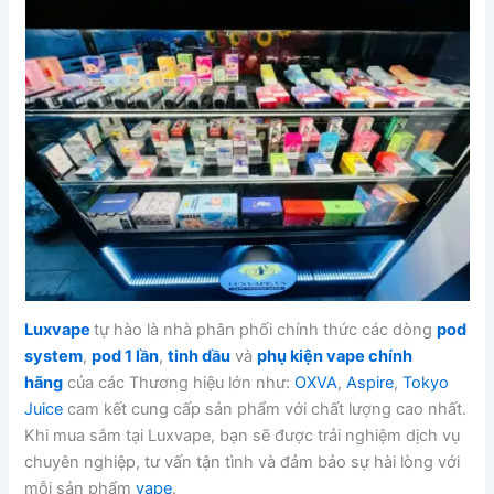
Luxvape
tự hào là nhà phân phối chính thức các dòng
pod
system
,
pod 1 lần
,
tinh dầu
và
phụ kiện vape chính
hãng
của các Thương hiệu lớn như:
OXVA
,
Aspire
,
Tokyo
Juice
cam kết cung cấp sản phẩm với chất lượng cao nhất.
Khi mua sắm tại Luxvape, bạn sẽ được trải nghiệm dịch vụ
chuyên nghiệp, tư vấn tận tình và đảm bảo sự hài lòng với
mỗi sản phẩm
vape
.