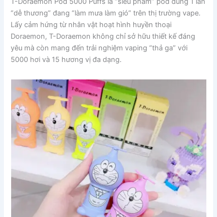
T-Doraemon Pod 5000 Puffs là “siêu phẩm” pod dùng 1 lần
“dễ thương” đang “làm mưa làm gió” trên thị trường vape.
Lấy cảm hứng từ nhân vật hoạt hình huyền thoại
Doraemon, T-Doraemon không chỉ sở hữu thiết kế đáng
yêu mà còn mang đến trải nghiệm vaping “thả ga” với
5000 hơi và 15 hương vị đa dạng.