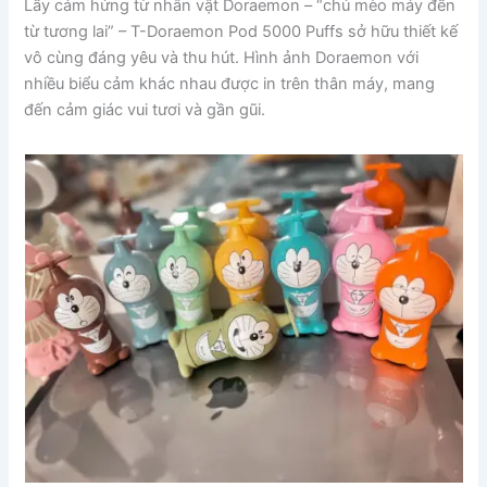
Lấy cảm hứng từ nhân vật Doraemon – “chú mèo máy đến
từ tương lai” – T-Doraemon Pod 5000 Puffs sở hữu thiết kế
vô cùng đáng yêu và thu hút. Hình ảnh Doraemon với
nhiều biểu cảm khác nhau được in trên thân máy, mang
đến cảm giác vui tươi và gần gũi.