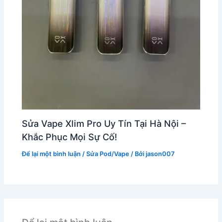
Sửa Vape Xlim Pro Uy Tín Tại Hà Nội –
Khắc Phục Mọi Sự Cố!
Để lại một bình luận
/
Sửa Pod/Vape
/ Bởi
jason007