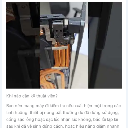
Khi nào cần kỹ thuật viên?
Bạn nên mang máy đi kiểm tra nếu xuất hiện một trong các
tình huống: thiết bị nóng bất thường dù đã dừng sử dụng,
cổng sạc lỏng hoặc sạc lúc nhận lúc không, báo lỗi lặp lại
sau khi đã vệ sinh đúng cách, hoặc hiệu năng giảm nhanh