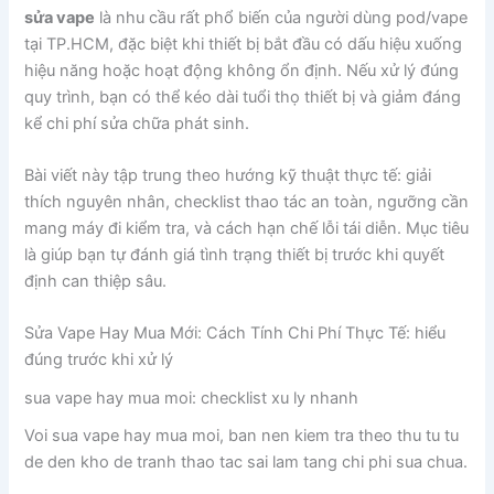
sửa vape
là nhu cầu rất phổ biến của người dùng pod/vape
tại TP.HCM, đặc biệt khi thiết bị bắt đầu có dấu hiệu xuống
hiệu năng hoặc hoạt động không ổn định. Nếu xử lý đúng
quy trình, bạn có thể kéo dài tuổi thọ thiết bị và giảm đáng
kể chi phí sửa chữa phát sinh.
Bài viết này tập trung theo hướng kỹ thuật thực tế: giải
thích nguyên nhân, checklist thao tác an toàn, ngưỡng cần
mang máy đi kiểm tra, và cách hạn chế lỗi tái diễn. Mục tiêu
là giúp bạn tự đánh giá tình trạng thiết bị trước khi quyết
định can thiệp sâu.
Sửa Vape Hay Mua Mới: Cách Tính Chi Phí Thực Tế: hiểu
đúng trước khi xử lý
sua vape hay mua moi: checklist xu ly nhanh
Voi sua vape hay mua moi, ban nen kiem tra theo thu tu tu
de den kho de tranh thao tac sai lam tang chi phi sua chua.