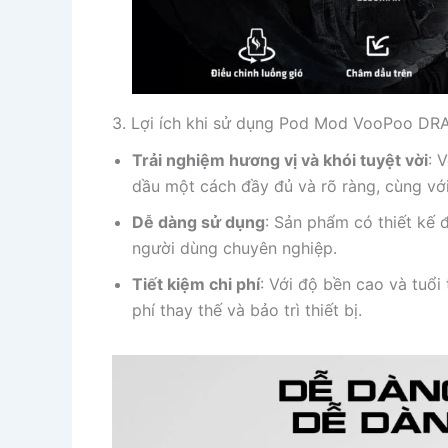
3. Lợi ích khi sử dụng Pod Mod VooPoo DR
Trải nghiệm hương vị và khói tuyệt vời
: 
dầu một cách đầy đủ và rõ ràng, cùng với
Dễ dàng sử dụng
: Sản phẩm có thiết kế 
người dùng chuyên nghiệp.
Tiết kiệm chi phí
: Với độ bền cao và tuổi
phí thay thế và bảo trì thiết bị.