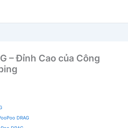
 – Đỉnh Cao của Công
ping
G
 VooPoo DRAG