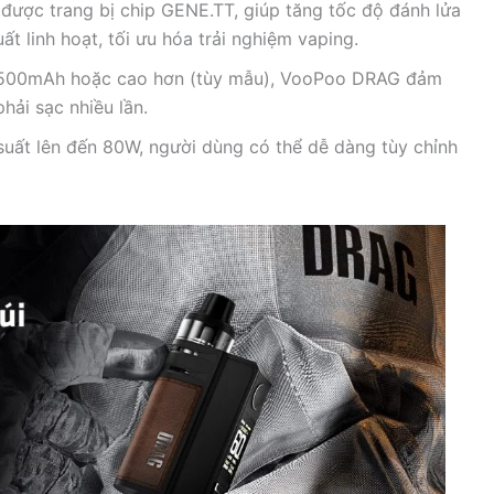
được trang bị chip GENE.TT, giúp tăng tốc độ đánh lửa
t linh hoạt, tối ưu hóa trải nghiệm vaping.
 1500mAh hoặc cao hơn (tùy mẫu), VooPoo DRAG đảm
hải sạc nhiều lần.
 suất lên đến 80W, người dùng có thể dễ dàng tùy chỉnh