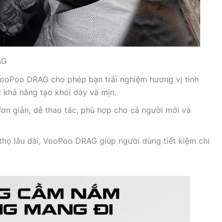
AG
VooPoo DRAG cho phép bạn trải nghiệm hương vị tinh
 khả năng tạo khói dày và mịn.
đơn giản, dễ thao tác, phù hợp cho cả người mới và
 thọ lâu dài, VooPoo DRAG giúp người dùng tiết kiệm chi