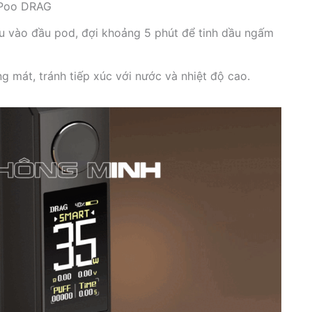
oPoo DRAG
dầu vào đầu pod, đợi khoảng 5 phút để tinh dầu ngấm
áng mát, tránh tiếp xúc với nước và nhiệt độ cao.