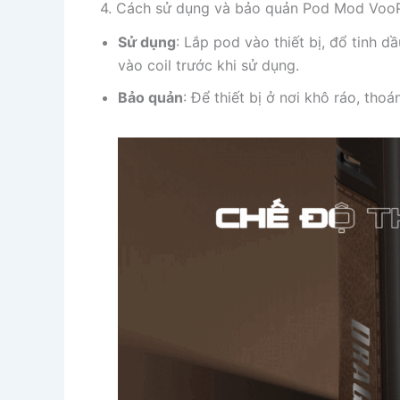
4. Cách sử dụng và bảo quản Pod Mod Vo
Sử dụng
: Lắp pod vào thiết bị, đổ tinh 
vào coil trước khi sử dụng.
Bảo quản
: Để thiết bị ở nơi khô ráo, tho