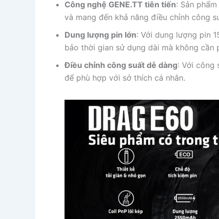
Công nghệ GENE.TT tiên tiến
: Sản phẩm 
và mang đến khả năng điều chỉnh công suấ
Dung lượng pin lớn
: Với dung lượng pin
bảo thời gian sử dụng dài mà không cần p
Điều chỉnh công suất dễ dàng
: Với công
để phù hợp với sở thích cá nhân.