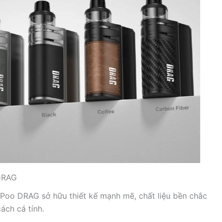
DRAG
Poo DRAG sở hữu thiết kế mạnh mẽ, chất liệu bền chắc
ách cá tính.