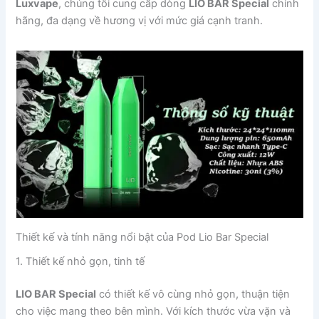
Luxvape
, chúng tôi cung cấp dòng
LIO BAR Special
chính
hãng, đa dạng về hương vị với mức giá cạnh tranh.
Thiết kế và tính năng nổi bật của Pod Lio Bar Special
1. Thiết kế nhỏ gọn, tinh tế
LIO BAR Special
có thiết kế vô cùng nhỏ gọn, thuận tiện
cho việc mang theo bên mình. Với kích thước vừa vặn và