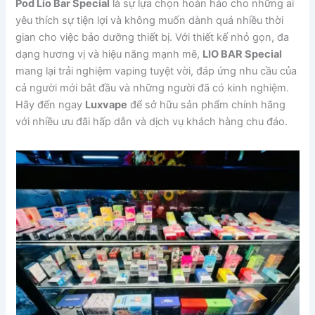
Pod Lio Bar Special
là sự lựa chọn hoàn hảo cho những ai
yêu thích sự tiện lợi và không muốn dành quá nhiều thời
gian cho việc bảo dưỡng thiết bị. Với thiết kế nhỏ gọn, đa
dạng hương vị và hiệu năng mạnh mẽ,
LIO BAR Special
mang lại trải nghiệm vaping tuyệt vời, đáp ứng nhu cầu của
cả người mới bắt đầu và những người đã có kinh nghiệm.
Hãy đến ngay
Luxvape
để sở hữu sản phẩm chính hãng
với nhiều ưu đãi hấp dẫn và dịch vụ khách hàng chu đáo.