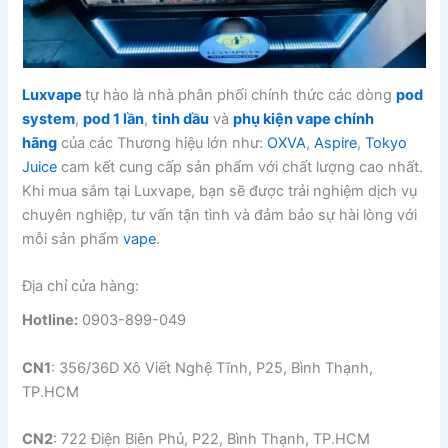
Luxvape
tự hào là nhà phân phối chính thức các dòng
pod
system
,
pod 1 lần
,
tinh dầu
và
phụ kiện vape chính
hãng
của các Thương hiệu lớn như:
OXVA
,
Aspire
,
Tokyo
Juice
cam kết cung cấp sản phẩm với chất lượng cao nhất.
Khi mua sắm tại Luxvape, bạn sẽ được trải nghiệm dịch vụ
chuyên nghiệp, tư vấn tận tình và đảm bảo sự hài lòng với
mỗi sản phẩm
vape
.
Địa chỉ cửa hàng:
Hotline:
0903-899-049
CN1
: 356/36D Xô Viết Nghệ Tĩnh, P25, Bình Thạnh,
TP.HCM
CN2
: 722 Điện Biên Phủ, P22, Bình Thạnh, TP.HCM