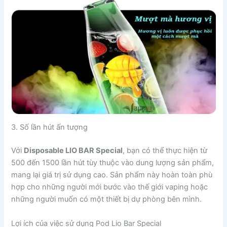
3. Số lần hút ấn tượng
Với
Disposable LIO BAR Special
, bạn có thể thực hiện từ
500 đến 1500 lần hút tùy thuộc vào dung lượng sản phẩm,
mang lại giá trị sử dụng cao. Sản phẩm này hoàn toàn phù
hợp cho những người mới bước vào thế giới vaping hoặc
những người muốn có một thiết bị dự phòng bên mình.
Lợi ích của việc sử dụng Pod Lio Bar Special