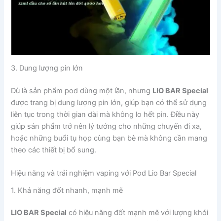
3. Dung lượng pin lớn
Dù là sản phẩm pod dùng một lần, nhưng
LIO BAR Special
được trang bị dung lượng pin lớn, giúp bạn có thể sử dụng
liên tục trong thời gian dài mà không lo hết pin. Điều này
giúp sản phẩm trở nên lý tưởng cho những chuyến đi xa,
hoặc những buổi tụ họp cùng bạn bè mà không cần mang
theo các thiết bị bổ sung.
Hiệu năng và trải nghiệm vaping với Pod Lio Bar Special
1. Khả năng đốt nhanh, mạnh mẽ
LIO BAR Special
có hiệu năng đốt mạnh mẽ với lượng khói