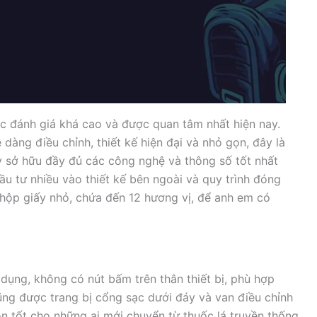
c đánh giá khá cao và được quan tâm nhất hiện nay.
 dàng điều chỉnh, thiết kế hiện đại và nhỏ gọn, đây là
y sở hữu đầy đủ các công nghệ và thông số tốt nhất
đầu tư nhiều vào thiết kế bên ngoài và quy trình đóng
 hộp giấy nhỏ, chứa đến 12 hương vị, để anh em có
dụng, không có nút bấm trên thân thiết bị, phù hợp
ng được trang bị cổng sạc dưới đáy và van điều chỉnh
ọn tốt cho những ai mới chuyển từ thuốc lá truyền thống