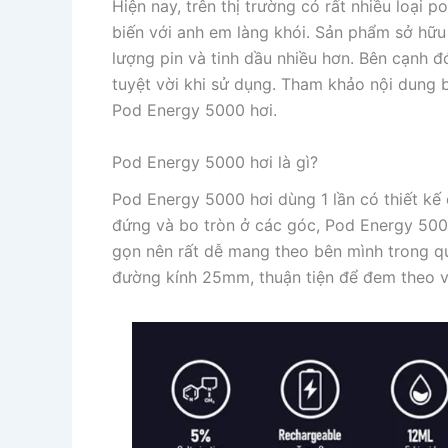
Hiện nay, trên thị trường có rất nhiều loại
biến với anh em làng khói. Sản phẩm sở hữu 
lượng pin và tinh dầu nhiều hơn. Bên cạnh đ
tuyệt vời khi sử dụng. Tham khảo nội dung b
Pod Energy 5000 hơi.
Pod Energy 5000 hơi là gì?
Pod Energy 5000 hơi dùng 1 lần có thiết kế 
đứng và bo tròn ở các góc, Pod Energy 5000
gọn nên rất dễ mang theo bên mình trong qu
đường kính 25mm, thuận tiện để đem theo v