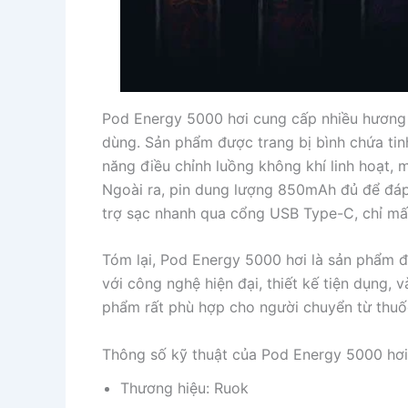
Pod Energy 5000 hơi cung cấp nhiều hương v
dùng. Sản phẩm được trang bị bình chứa tin
năng điều chỉnh luồng không khí linh hoạt, 
Ngoài ra, pin dung lượng 850mAh đủ để đáp 
trợ sạc nhanh qua cổng USB Type-C, chỉ mấ
Tóm lại, Pod Energy 5000 hơi là sản phẩm đ
với công nghệ hiện đại, thiết kế tiện dụng, 
phẩm rất phù hợp cho người chuyển từ thuốc
Thông số kỹ thuật của Pod Energy 5000 hơi
Thương hiệu: Ruok