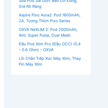
Sửa Pod Sài Gòn: Báo Lỗi Đúng,
Giá Rõ Ràng
Aspire Pixo Aura2: Pod 1800mAh,
2A, Tương Thích Pixo Series
OXVA NeXLIM 2: Pod 2000mAh,
4ml, Super Pulse, Dual Mesh
Đầu Pod Xlim Pro (Đầu OCC) (0.4
– 0.6 Ohm) – OXVA
Lỗi Chân Tiếp Xúc Máy Xlim, Thay
Pin Máy Xlim