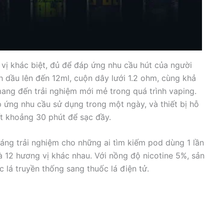
ị khác biệt, đủ để đáp ứng nhu cầu hút của người
h dầu lên đến 12ml, cuộn dây lưới 1.2 ohm, cùng khả
mang đến trải nghiệm mới mẻ trong quá trình vaping.
ứng nhu cầu sử dụng trong một ngày, và thiết bị hỗ
t khoảng 30 phút để sạc đầy.
áng trải nghiệm cho những ai tìm kiếm pod dùng 1 lần
và 12 hương vị khác nhau. Với nồng độ nicotine 5%, sản
 lá truyền thống sang thuốc lá điện tử.