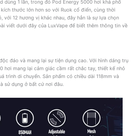
 pod dùng 1 lần, trong đó Pod Energy 5000 hơi khá phổ
kích thước lớn hơn so với Ruok cổ điển, cùng thời
ó, với 12 hương vị khác nhau, đây hẳn là sự lựa chọn
ài viết dưới đây của LuxVape để biết thêm thông tin về
độc đáo và mang lại sự tiện dụng cao. Với hình dáng trụ
 hơi mang lại cảm giác cầm rất chắc tay, thiết kế nhỏ
á trình di chuyển. Sản phẩm có chiều dài 118mm và
à sử dụng ở bất cứ nơi đâu.