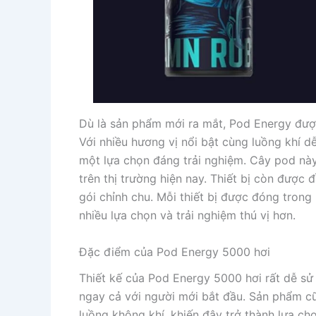
Dù là sản phẩm mới ra mắt, Pod Energy đượ
Với nhiều hương vị nổi bật cùng luồng khí dễ
một lựa chọn đáng trải nghiệm. Cây pod nà
trên thị trường hiện nay. Thiết bị còn được 
gói chỉnh chu. Mỗi thiết bị được đóng trong
nhiều lựa chọn và trải nghiệm thú vị hơn.
Đặc điểm của Pod Energy 5000 hơi
Thiết kế của Pod Energy 5000 hơi rất dễ sử 
ngay cả với người mới bắt đầu. Sản phẩm cũ
luồng không khí, khiến đây trở thành lựa ch