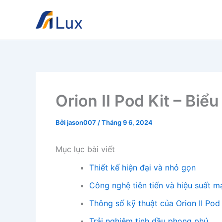
Nhảy
tới
nội
dung
Orion II Pod Kit – Biể
Bởi
jason007
/
Tháng 9 6, 2024
Mục lục bài viết
Thiết kế hiện đại và nhỏ gọn
Công nghệ tiên tiến và hiệu suất 
Thông số kỹ thuật của Orion II Pod 
Trải nghiệm tinh dầu phong phú