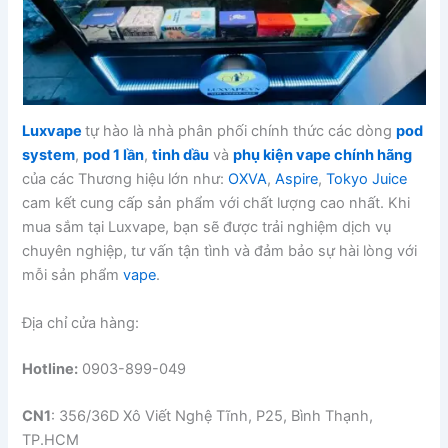
Luxvape
tự hào là nhà phân phối chính thức các dòng
pod
system
,
pod 1 lần
,
tinh dầu
và
phụ kiện vape chính hãng
của các Thương hiệu lớn như:
OXVA
,
Aspire
,
Tokyo Juice
cam kết cung cấp sản phẩm với chất lượng cao nhất. Khi
mua sắm tại Luxvape, bạn sẽ được trải nghiệm dịch vụ
chuyên nghiệp, tư vấn tận tình và đảm bảo sự hài lòng với
mỗi sản phẩm
vape
.
Địa chỉ cửa hàng:
Hotline:
0903-899-049
CN1
: 356/36D Xô Viết Nghệ Tĩnh, P25, Bình Thạnh,
TP.HCM