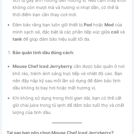
tích tụ gây ảnh hưởng đến hương vị. Nếu cảm thấy khói
không còn mượt mà và hương vị nhạt dần, có thể là
thời điểm bạn cần thay coil mới.
Đảm bảo rằng bạn luôn giữ thiết bị
Pod
hoặc
Mod
của
mình sạch sẽ, đặc biệt là các phần tiếp xúc giữa
coil
và
tank
để giúp đảm bảo hiệu suất tối đa.
Bảo quản tinh dầu đúng cách
:
Mouse Chef Iced Jerryberry
cần được bảo quản ở nơi
khô ráo, tránh ánh sáng trực tiếp và nhiệt độ cao. Bạn
nên đậy nắp kỹ sau mỗi lần sử dụng để đảm bảo tinh
dầu không bị bay hơi hoặc mất hương vị.
Khi không sử dụng trong thời gian dài, bạn có thể cất
giữ chai juice trong tủ lạnh để đảm bảo tuổi thọ và chất
lượng của tinh dầu.
Tại sao bạn nên chọn Mouse Chef Iced Jerryberry?