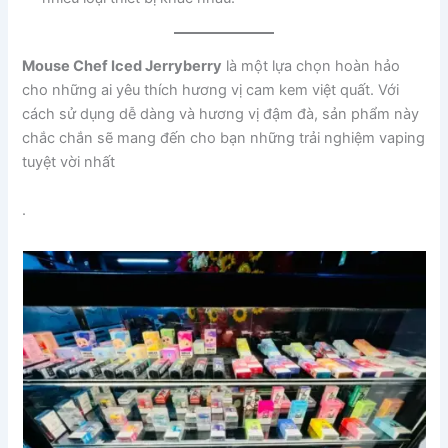
Mouse Chef Iced Jerryberry
là một lựa chọn hoàn hảo
cho những ai yêu thích hương vị cam kem việt quất. Với
cách sử dụng dễ dàng và hương vị đậm đà, sản phẩm này
chắc chắn sẽ mang đến cho bạn những trải nghiệm vaping
tuyệt vời nhất
.