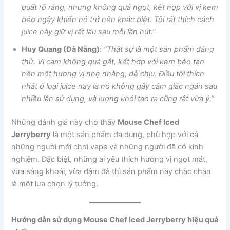
quất rõ ràng, nhưng không quá ngọt, kết hợp với vị kem
béo ngậy khiến nó trở nên khác biệt. Tôi rất thích cách
juice này giữ vị rất lâu sau mỗi lần hút.”
Huy Quang (Đà Nẵng)
:
“Thật sự là một sản phẩm đáng
thử. Vị cam không quá gắt, kết hợp với kem béo tạo
nên một hương vị nhẹ nhàng, dễ chịu. Điều tôi thích
nhất ở loại juice này là nó không gây cảm giác ngán sau
nhiều lần sử dụng, và lượng khói tạo ra cũng rất vừa ý.”
Những đánh giá này cho thấy
Mouse Chef Iced
Jerryberry
là một sản phẩm đa dụng, phù hợp với cả
những người mới chơi vape và những người đã có kinh
nghiệm. Đặc biệt, những ai yêu thích hương vị ngọt mát,
vừa sảng khoái, vừa đậm đà thì sản phẩm này chắc chắn
là một lựa chọn lý tưởng.
Hướng dẫn sử dụng Mouse Chef Iced Jerryberry hiệu quả