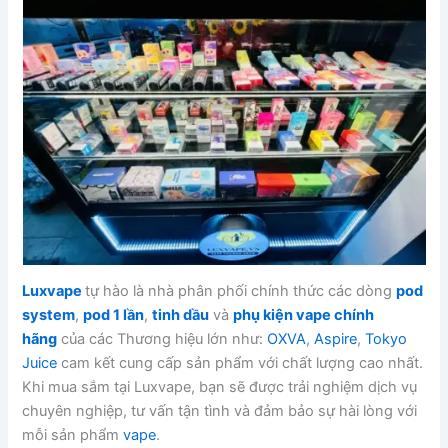
Luxvape
tự hào là nhà phân phối chính thức các dòng
pod
system
,
pod 1 lần
,
tinh dầu
và
phụ kiện vape chính
hãng
của các Thương hiệu lớn như:
OXVA
,
Aspire
,
Tokyo
Juice
cam kết cung cấp sản phẩm với chất lượng cao nhất.
Khi mua sắm tại Luxvape, bạn sẽ được trải nghiệm dịch vụ
chuyên nghiệp, tư vấn tận tình và đảm bảo sự hài lòng với
mỗi sản phẩm
vape
.