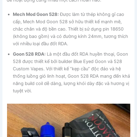
để hoạt động cùng nhau một cách hoàn hảo.
Mech Mod Goon 528:
Được làm từ thép không gỉ cao
cấp, Mech Mod Goon 528 sở hữu thiết kế mạnh mẽ,
chắc chắn và độ bền cao. Thiết bị sử dụng pin 18650
(không bao gồm) và có đường kính 24mm, tương thích
với nhiều loại đầu đốt RDA.
Goon 528 RDA:
Là một đầu đốt RDA huyền thoại, Goon
528 được thiết kế bởi builder Blue Eyed Goon và 528
Custom Vapes. Với thiết kế “kẹp cầu” độc đáo và hệ
thống luồng gió linh hoạt, Goon 528 RDA mang đến khả
năng build coil dễ dàng, lượng khói dày đặc và hương vị
tuyệt vời.