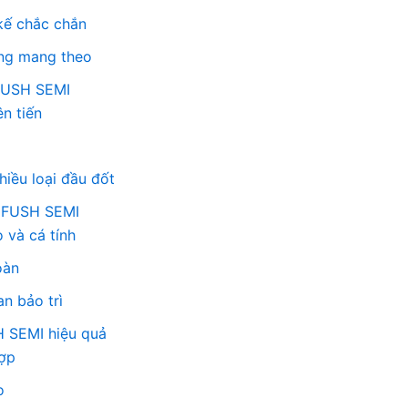
 kế chắc chắn
àng mang theo
 FUSH SEMI
ên tiến
hiều loại đầu đốt
e FUSH SEMI
 và cá tính
oàn
an bảo trì
 SEMI hiệu quả
hợp
o