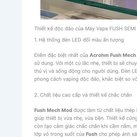
Thiết kế độc đáo của Máy Vape FUSH SEMI
1. Hệ thống đèn LED đổi màu ấn tượng
Điểm đặc biệt nhất của
Acrohm Fush Mech
sử dụng. Với một cú lắc nhẹ, thiết bị sẽ ch
thú vị và sống động cho người dùng. Đèn LE
phong cách vaping độc đáo, khác biệt so v
2. Chất liệu cao cấp và thiết kế chắc chắn
Fush Mech Mod
được làm từ chất liệu thép
giúp thiết bị vừa nhẹ, vừa bền. Thiết kế cứ
còn tạo cảm giác chắc chắn khi cầm nắm, man
lớp vỏ trong suốt của
Fush
cho phép ánh sán