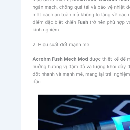
ngắn mạch, chống quá tải và bảo vệ nhiệt đ
một cách an toàn mà không lo lắng về các rủ
điểm đặc biệt khiến
Fush
trở nên phù hợp v
kinh nghiệm.
2. Hiệu suất đốt mạnh mẽ
Acrohm Fush Mech Mod
được thiết kế để m
hưởng hương vị đậm đà và lượng khói dày đặ
đốt nhanh và mạnh mẽ, mang lại trải nghiệm
dầu.