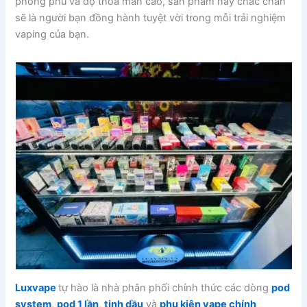
phong phú và độ thỏa mãn cao, sản phẩm này chắc chắn
sẽ là người bạn đồng hành tuyệt vời trong mỗi trải nghiệm
vaping của bạn.
Luxvape
tự hào là nhà phân phối chính thức các dòng
pod
system
,
pod 1 lần
,
tinh dầu
và
phụ kiện vape chính