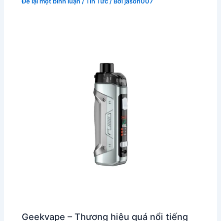
Để lại một bình luận
/
Tin Tức
/ Bởi
jason007
Geekvape – Thương hiệu quá nổi tiếng