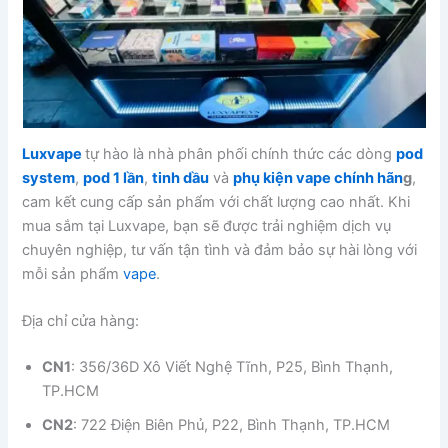
Luxvape
tự hào là nhà phân phối chính thức các dòng
pod
system
,
pod 1 lần
,
tinh dầu
và
phụ kiện vape chính hãn
g
,
cam kết cung cấp sản phẩm với chất lượng cao nhất. Khi
mua sắm tại Luxvape, bạn sẽ được trải nghiệm dịch vụ
chuyên nghiệp, tư vấn tận tình và đảm bảo sự hài lòng với
mỗi sản phẩm
vape
.
Địa chỉ cửa hàng:
CN1
: 356/36D Xô Viết Nghệ Tĩnh, P25, Bình Thạnh,
TP.HCM
CN2
: 722 Điện Biên Phủ, P22, Bình Thạnh, TP.HCM