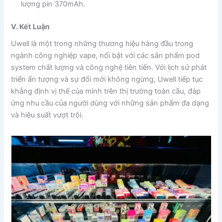
lượng pin 370mAh.
V. Kết Luận
Uwell là một trong những thương hiệu hàng đầu trong
ngành công nghiệp vape, nổi bật với các sản phẩm pod
system chất lượng và công nghệ tiên tiến. Với lịch sử phát
triển ấn tượng và sự đổi mới không ngừng, Uwell tiếp tục
khẳng định vị thế của mình trên thị trường toàn cầu, đáp
ứng nhu cầu của người dùng với những sản phẩm đa dạng
và hiệu suất vượt trội.