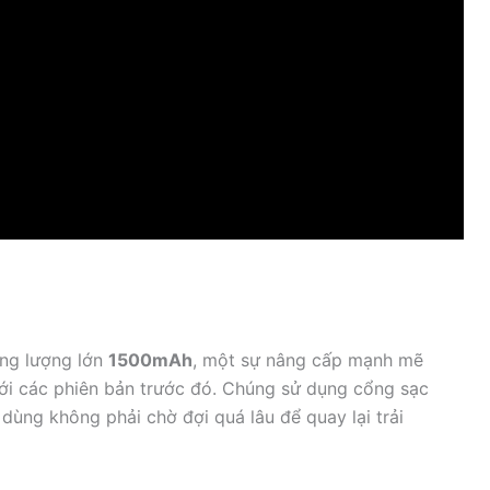
ung lượng lớn
1500mAh
, một sự nâng cấp mạnh mẽ
với các phiên bản trước đó. Chúng sử dụng cổng sạc
 dùng không phải chờ đợi quá lâu để quay lại trải