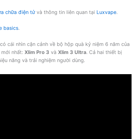
ửa chữa điện tử
và thông tin liên quan tại
Luxvape
.
e basics
.
 có cái nhìn cận cảnh về bộ hộp quà kỷ niệm 6 năm của
 mới nhất:
Xlim Pro 3
và
Xlim 3 Ultra
. Cả hai thiết bị
ệu năng và trải nghiệm người dùng.