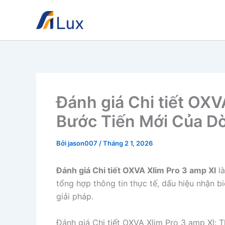
Nhảy
tới
nội
dung
Đánh giá Chi tiết OXVA
Bước Tiến Mới Của D
Bởi
jason007
/
Tháng 2 1, 2026
Đánh giá Chi tiết OXVA Xlim Pro 3 amp Xl
là
tổng hợp thông tin thực tế, dấu hiệu nhận b
giải pháp.
Đánh giá Chi tiết OXVA Xlim Pro 3 amp Xl: T