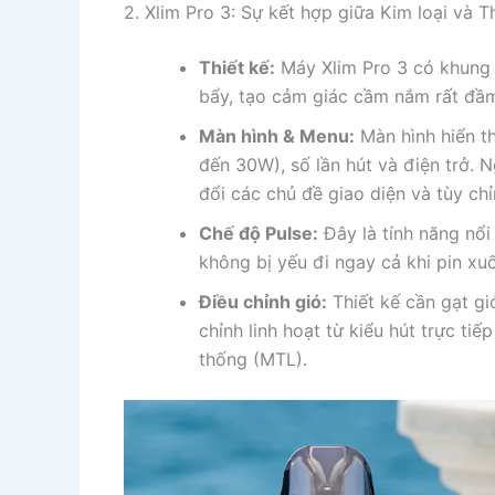
2. Xlim Pro 3: Sự kết hợp giữa Kim loại và
Thiết kế:
Máy Xlim Pro 3 có khung 
bẩy, tạo cảm giác cầm nắm rất đầm
Màn hình & Menu:
Màn hình hiển th
đến 30W), số lần hút và điện trở. 
đổi các chủ đề giao diện và tùy ch
Chế độ Pulse:
Đây là tính năng nổi
không bị yếu đi ngay cả khi pin x
Điều chỉnh gió:
Thiết kế cần gạt g
chỉnh linh hoạt từ kiểu hút trực tiế
thống (MTL).