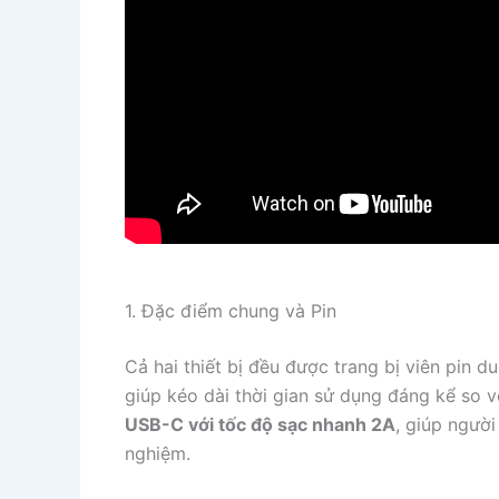
1. Đặc điểm chung và Pin
Cả hai thiết bị đều được trang bị viên pin d
giúp kéo dài thời gian sử dụng đáng kể so 
USB-C với tốc độ sạc nhanh 2A
, giúp người
nghiệm.