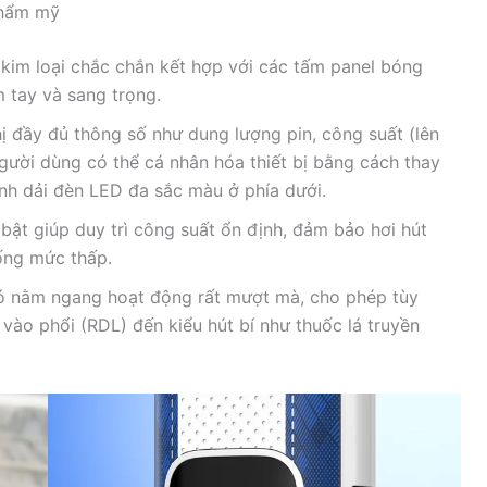
 Thẩm mỹ
kim loại chắc chắn kết hợp với các tấm panel bóng
 tay và sang trọng.
ị đầy đủ thông số như dung lượng pin, công suất (lên
Người dùng có thể cá nhân hóa thiết bị bằng cách thay
ỉnh dải đèn LED đa sắc màu ở phía dưới.
 bật giúp duy trì công suất ổn định, đảm bảo hơi hút
uống mức thấp.
ió nằm ngang hoạt động rất mượt mà, cho phép tùy
p vào phổi (RDL) đến kiểu hút bí như thuốc lá truyền