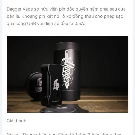
Dagger Vape sở hữu viên pin độc quyền nằm phía sau cửa
bản lề. Khoang pin kết nối lò xo đồng thau cho phép sạc
qua cổng USB với điện áp đầu ra 0.5A.
Giá thành
Giá của Dagger hiện dao động từ 1 đến 2 triệu đồng, tuy