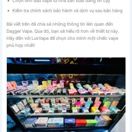
Chọn tinh dầu vape từ nhà sản xuất đáng tin cậy
Kiểm tra chính sách bảo hành và dịch vụ sau bán hàng
Bài viết trên đã chia sẻ những thông tin liên quan đến
Dagger Vape. Qua đó, bạn sẽ hiểu rõ hơn về thiết bị này.
Hãy đến với LuxVape để chọn cho mình một chiếc vape
phù hợp nhất!