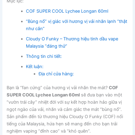
Mục lục:
COF SUPER COOL Lychee Longan 60ml
“Bùng nổ” vị giác với hương vị vải nhãn lạnh “thật
như cắn”
Cloudy O Funky – Thương hiệu tinh dầu vape
Malaysia “đáng thử”
Thông tin chi tiết:
Kết luận:
Địa chỉ cửa hàng:
Bạn là “fan cứng” của hương vị vải nhãn the mát?
COF
SUPER COOL Lychee Longan 60ml
sẽ đưa bạn vào một
“vườn trái cây” nhiệt đới với sự kết hợp hoàn hảo giữa vị
ngọt ngào của vải, nhãn và cảm giác the mát “bùng nổ”.
Sản phẩm đến từ thương hiệu Cloudy O Funky (COF) nổi
tiếng của Malaysia, hứa hẹn sẽ mang đến cho bạn trải
nghiệm vaping “đỉnh cao” và “khó quên”.