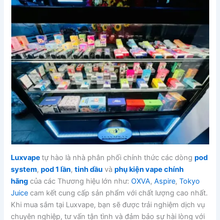
Luxvape
tự hào là nhà phân phối chính thức các dòng
pod
system
,
pod 1 lần
,
tinh dầu
và
phụ kiện vape chính
hãng
của các Thương hiệu lớn như:
OXVA
,
Aspire
,
Tokyo
Juice
cam kết cung cấp sản phẩm với chất lượng cao nhất.
Khi mua sắm tại Luxvape, bạn sẽ được trải nghiệm dịch vụ
chuyên nghiệp, tư vấn tận tình và đảm bảo sự hài lòng với