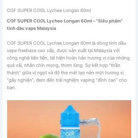
COF SUPER COOL Lychee Longan 60ml
COF SUPER COOL Lychee Longan 60ml – “Siêu phẩm”
tinh dầu vape Malaysia
COF SUPER COOL Lychee Longan 60ml là dòng tinh dầu
vape freebase cao cấp, được sản xuất tại Malaysia với
công nghệ tiên tiến, tái hiện hoàn hảo hương vị của những
quả vải, nhãn chín mọng, thơm lừng. Sự kết hợp “thần
thánh” giữa vị ngọt và độ the mát tạo nên một hương vị
“gây nghiện”, đem đến trải nghiệm vaping “đỉnh cao” cho
bạn.