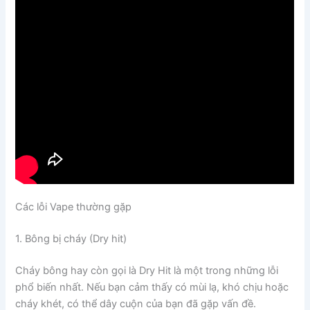
Các lỗi Vape thường gặp
1. Bông bị cháy (Dry hit)
Cháy bông hay còn gọi là Dry Hit là một trong những lỗi
phổ biến nhất. Nếu bạn cảm thấy có mùi lạ, khó chịu hoặc
cháy khét, có thể dây cuộn của bạn đã gặp vấn đề.