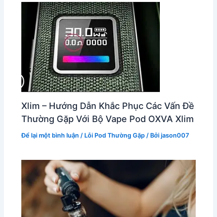
Xlim – Hướng Dẫn Khắc Phục Các Vấn Đề
Thường Gặp Với Bộ Vape Pod OXVA Xlim
Để lại một bình luận
/
Lỗi Pod Thường Gặp
/ Bởi
jason007