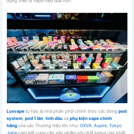
dụng thiết bị Vape hiệu quả hơn.
Luxvape
tự hào là nhà phân phối chính thức các dòng
pod
system
,
pod 1 lần
,
tinh dầu
và
phụ kiện vape chính
hãng
của các Thương hiệu lớn như:
OXVA
,
Aspire
,
Tokyo
Juice
cam kết cung cấp sản phẩm với chất lượng cao nhất.