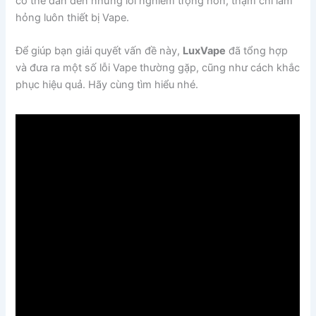
có thể dẫn đến những lỗi nghiêm trọng hơn, thậm chí làm
hỏng luôn thiết bị Vape.
Để giúp bạn giải quyết vấn đề này,
LuxVape
đã tổng hợp
và đưa ra một số lỗi Vape thường gặp, cũng như cách khắc
phục hiệu quả. Hãy cùng tìm hiểu nhé.