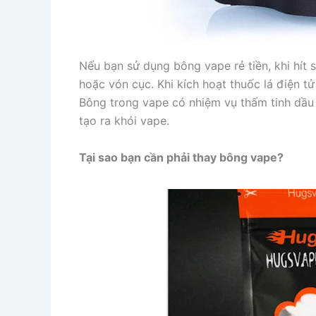
Nếu bạn sử dụng bông vape rẻ tiền, khi hít 
hoặc vón cục. Khi kích hoạt thuốc lá điện t
Bông trong vape có nhiệm vụ thấm tinh dầu v
tạo ra khói vape.
Tại sao bạn cần phải thay bông vape?