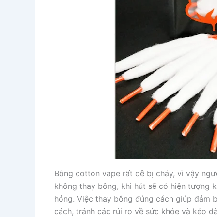
Bông cotton vape rất dễ bị cháy, vì vậy ng
không thay bông, khi hút sẽ có hiện tượng k
hỏng. Việc thay bông đúng cách giúp đảm b
cách, tránh các rủi ro về sức khỏe và kéo dài