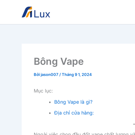
Nhảy
tới
nội
dung
Bông Vape
Bởi
jason007
/
Tháng 9 1, 2024
Mục lục:
Bông Vape là gì?
Địa chỉ cửa hàng:
Ngoài việc chọn đầu đốt vape chất lượng v