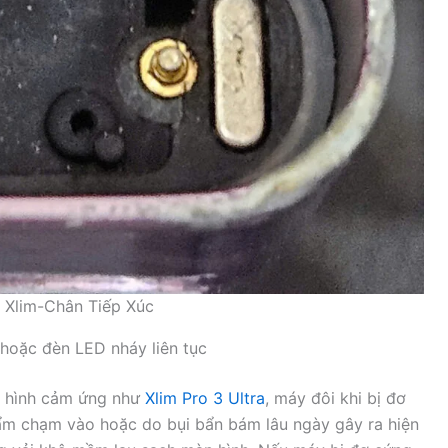
 Xlim-Chân Tiếp Xúc
hoặc đèn LED nháy liên tục
n hình cảm ứng như
Xlim Pro 3 Ultra
, máy đôi khi bị đơ
ẩm chạm vào hoặc do bụi bẩn bám lâu ngày gây ra hiện