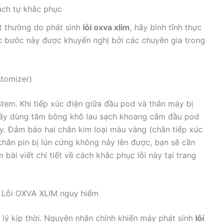
ách tự khắc phục
t thường do phát sinh
lỗi oxva xlim
, hãy bình tĩnh thực
c bước này được khuyến nghị bởi các chuyên gia trong
tomizer)
ystem. Khi tiếp xúc điện giữa đầu pod và thân máy bị
hãy dùng tăm bông khô lau sạch khoang cắm đầu pod
y. Đảm bảo hai chân kim loại màu vàng (chân tiếp xúc
 chân pin bị lún cứng không nảy lên được, bạn sẽ cần
ài viết chi tiết về cách khắc phục lỗi này tại trang
 – Lỗi OXVA XLIM nguy hiểm
lý kịp thời. Nguyên nhân chính khiến máy phát sinh
lỗi