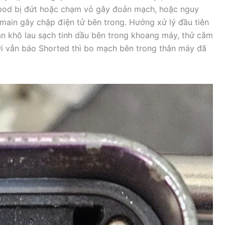
 pod bị đứt hoặc chạm vỏ gây đoản mạch, hoặc nguy
 main gây chập điện tử bên trong. Hướng xử lý đầu tiên
 ăn khô lau sạch tinh dầu bên trong khoang máy, thử cắm
i vẫn báo Shorted thì bo mạch bên trong thân máy đã