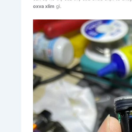
oxva xlim
gì.