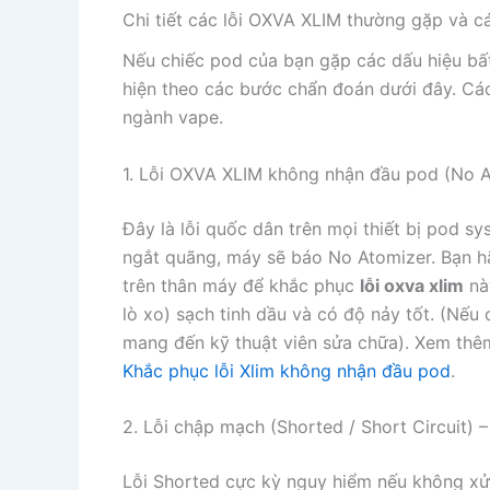
Chi tiết các lỗi OXVA XLIM thường gặp và c
Nếu chiếc pod của bạn gặp các dấu hiệu bấ
hiện theo các bước chẩn đoán dưới đây. Cá
ngành vape.
1. Lỗi OXVA XLIM không nhận đầu pod (No A
Đây là lỗi quốc dân trên mọi thiết bị pod s
ngắt quãng, máy sẽ báo No Atomizer. Bạn 
trên thân máy để khắc phục
lỗi oxva xlim
nà
lò xo) sạch tinh dầu và có độ nảy tốt. (Nếu
mang đến kỹ thuật viên sửa chữa). Xem thêm b
Khắc phục lỗi Xlim không nhận đầu pod
.
2. Lỗi chập mạch (Shorted / Short Circuit)
Lỗi Shorted cực kỳ nguy hiểm nếu không xử 