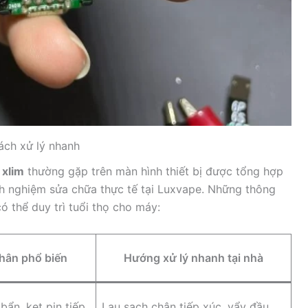
ách xử lý nhanh
 xlim
thường gặp trên màn hình thiết bị được tổng hợp
nh nghiệm sửa chữa thực tế tại Luxvape. Những thông
 thể duy trì tuổi thọ cho máy:
hân phổ biến
Hướng xử lý nhanh tại nhà
bẩn, kẹt pin tiếp
Lau sạch chân tiếp xúc, vẩy đầu