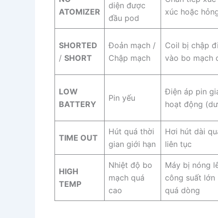
diện được
ATOMIZER
xúc hoặc hỏng
đầu pod
SHORTED
Đoản mạch /
Coil bị chập đ
/
SHORT
Chập mạch
vào bo mạch 
LOW
Điện áp pin g
Pin yếu
BATTERY
hoạt động (dư
Hút quá thời
Hơi hút dài qu
TIME OUT
gian giới hạn
liên tục
Nhiệt độ bo
Máy bị nóng lê
HIGH
mạch quá
công suất lớn
TEMP
cao
quá dòng