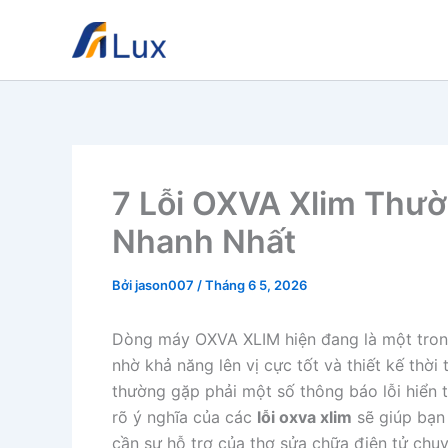
Nhảy
tới
nội
dung
7 Lỗi OXVA Xlim Thư
Nhanh Nhất
Bởi
jason007
/
Tháng 6 5, 2026
Dòng máy OXVA XLIM hiện đang là một tron
nhờ khả năng lên vị cực tốt và thiết kế thời
thường gặp phải một số thông báo lỗi hiển t
rõ ý nghĩa của các
lỗi oxva xlim
sẽ giúp bạn 
cần sự hỗ trợ của thợ sửa chữa điện tử ch