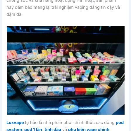
chống sốc và khả năng hoạt động linh hoạt, sản phẩm
này đảm bảo mang lại trải nghiệm vaping đáng tin cậy và
đậm đà.
Luxvape
tự hào là nhà phân phối chính thức các dòng
pod
system
,
pod 1 lần
,
tinh dầu
và
phụ kiện vape chính