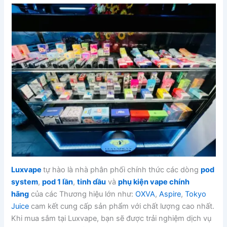
Luxvape
tự hào là nhà phân phối chính thức các dòng
pod
system
,
pod 1 lần
,
tinh dầu
và
phụ kiện vape chính
hãng
của các Thương hiệu lớn như:
OXVA
,
Aspire
,
Tokyo
Juice
cam kết cung cấp sản phẩm với chất lượng cao nhất.
Khi mua sắm tại Luxvape, bạn sẽ được trải nghiệm dịch vụ