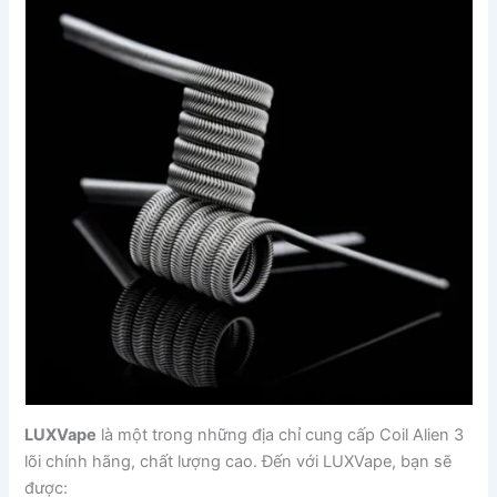
LUXVape
là một trong những địa chỉ cung cấp Coil Alien 3
lõi chính hãng, chất lượng cao. Đến với LUXVape, bạn sẽ
được: